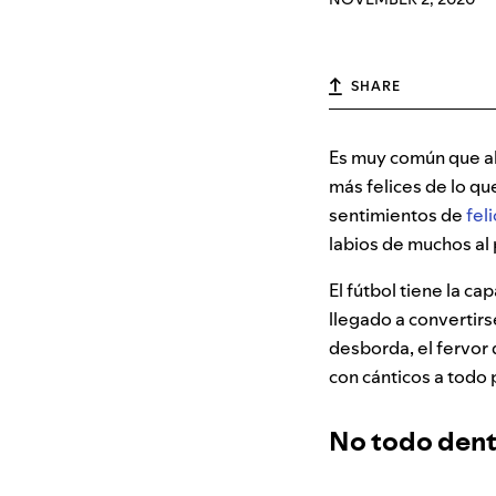
SHARE
Es muy común que al
más felices de lo q
sentimientos de
fel
labios de muchos al p
El fútbol tiene la c
llegado a convertirse
desborda, el fervor 
con cánticos a todo
No todo dent