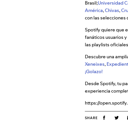
Brasil;
Universidad C
América
,
Chivas
,
Cru
con las selecciones 
Spotify quiere que e
fanáticos usuarios y
las playlists oficia
Descubre una ampli
Xeneixes
,
Expedient
¡Golazo!
Desde Spotify, tu pa
experiencia comple
https://open.spot
SHARE