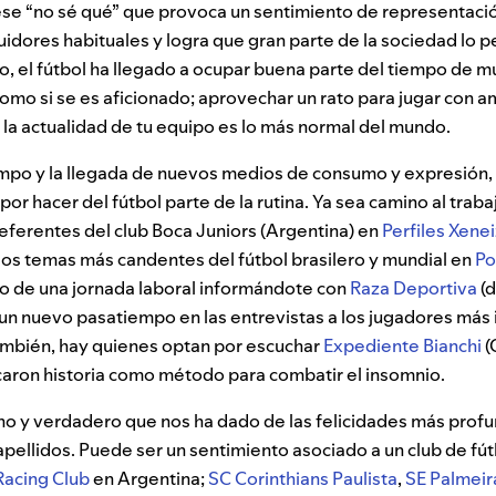
ese “no sé qué” que provoca un sentimiento de representació
uidores habituales y logra que gran parte de la sociedad lo 
o, el fútbol ha llegado a ocupar buena parte del tiempo de 
 como si se es aficionado; aprovechar un rato para jugar con a
la actualidad de tu equipo es lo más normal del mundo.
iempo y la llegada de nuevos medios de consumo y expresión
 por hacer del fútbol parte de la rutina. Ya sea camino al tra
referentes del club Boca Juniors (Argentina) en
Perfiles Xene
los temas más candentes del fútbol brasilero y mundial en
Po
go de una jornada laboral informándote con
Raza Deportiva
(d
un nuevo pasatiempo en las entrevistas a los jugadores más
ambién, hay quienes optan por escuchar
Expediente Bianchi
(
aron historia como método para combatir el insomnio.
no y verdadero que nos ha dado de las felicidades más prof
s apellidos. Puede ser un sentimiento asociado a un club de fú
Racing Club
en Argentina;
SC Corinthians Paulista
,
SE Palmeir