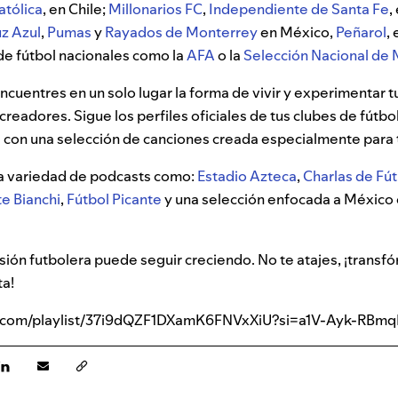
atólica
, en Chile;
Millonarios FC
,
Independiente de Santa Fe
,
z Azul
,
Pumas
y
Rayados de Monterrey
en México,
Peñarol
,
de fútbol nacionales como la
AFA
o la
Selección Nacional de
ncuentres en un solo lugar la forma de vivir y experimentar 
 creadores. Sigue los perfiles oficiales de tus clubes de fútbo
les con una selección de canciones creada especialmente para 
a variedad de podcasts como:
Estadio Azteca
,
Charlas de Fú
e Bianchi
,
Fútbol Picante
y una selección enfocada a México e
sión futbolera puede seguir creciendo. No te atajes, ¡transf
ta!
ify.com/playlist/37i9dQZF1DXamK6FNVxXiU?si=a1V-Ayk-R