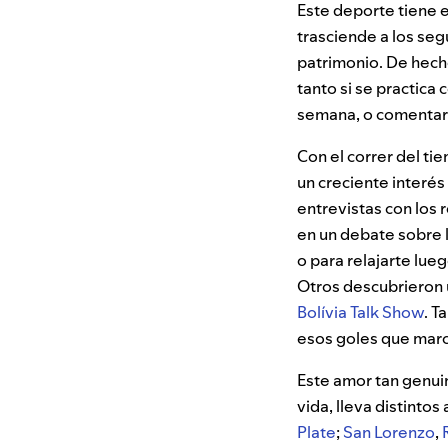
Este deporte tiene 
trasciende a los seg
patrimonio. De hech
tanto si se practica
semana, o comentar 
Con el correr del t
un creciente interés
entrevistas con los 
en un debate sobre 
o para relajarte lue
Otros descubrieron 
Bolívia Talk Show
. T
esos goles que marc
Este amor tan genui
vida, lleva distinto
Plate
;
San Lorenzo
,