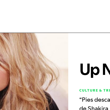
Up 
CULTURE & T
“Pies desca
de Shakira