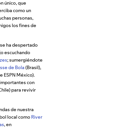
n único, que
perciba como un
muchas personas,
migos los fines de
, se ha despertado
bajo escuchando
izes
; sumergiéndote
sse de Bola
(Brasil),
e ESPN México)
.
 importantes con
Chile)
para revivir
undas de nuestra
tbol local como
River
as
, en