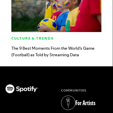
CULTURE & TRENDS
The 9 Best Moments From the World’s Game
(Football) as Told by Streaming Data
COMMUNITIES
(opens in a new tab)
For Artists
(opens in a new tab)