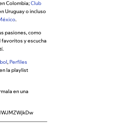
 en Colombia;
Club
 en Uruguay o incluso
 México
.
tus pasiones, como
l favoritos y escucha
tí.
tbol
,
Perfiles
n la playlist
órmala en una
BmqIWJMZWjkDw