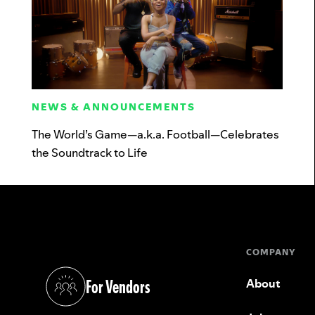
NEWS & ANNOUNCEMENTS
The World’s Game—a.k.a. Football—Celebrates
the Soundtrack to Life
COMPANY
For Vendors
About
(opens in a new tab)