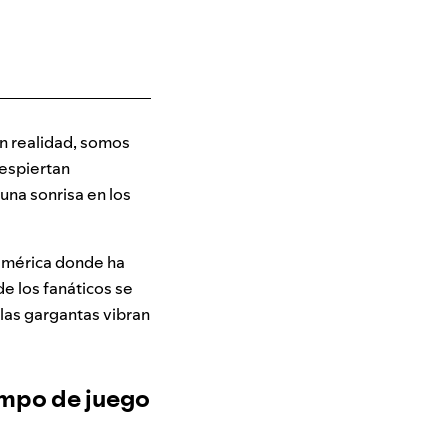
n realidad, somos
espiertan
una sonrisa en los
oamérica donde ha
de los fanáticos se
 las gargantas vibran
ampo de juego