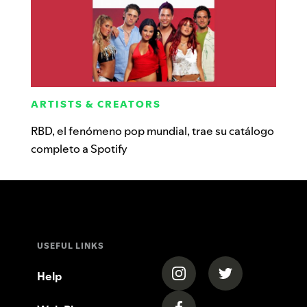
ARTISTS & CREATORS
RBD, el fenómeno pop mundial, trae su catálogo
completo a Spotify
USEFUL LINKS
(opens in a new tab)
(opens in a new
Help