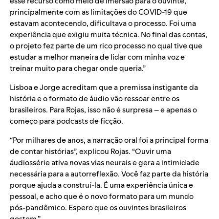
esse recurso como meio de imersão para o ouvinte,
principalmente com as limitações do COVID-19 que
estavam acontecendo, dificultava o processo. Foi uma
experiência que exigiu muita técnica. No final das contas,
o projeto fez parte de um rico processo no qual tive que
estudar a melhor maneira de lidar com minha voz e
treinar muito para chegar onde queria.”
Lisboa e Jorge acreditam que a premissa instigante da
história e o formato de áudio vão ressoar entre os
brasileiros. Para Rojas, isso não é surpresa – e apenas o
começo para podcasts de ficção.
“Por milhares de anos, a narração oral foi a principal forma
de contar histórias”, explicou Rojas. “Ouvir uma
áudiossérie ativa novas vias neurais e gera a intimidade
necessária para a autorreflexão. Você faz parte da história
porque ajuda a construí-la. É uma experiência única e
pessoal, e acho que é o novo formato para um mundo
pós-pandêmico. Espero que os ouvintes brasileiros
gostem.”