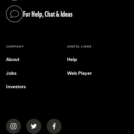
For Help, Chat & Ideas
(opens in a new tab)
COMPANY
USEFUL LINKS
About
Help
Jobs
Web Player
Investors
(opens in a new tab)
(opens in a new tab)
(opens in a new tab)