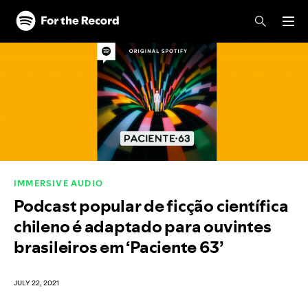
Skip to main content
Skip to footer
IMMERSIVE AUDIO
Podcast popular de ficção científica
chileno é adaptado para ouvintes
brasileiros em ‘Paciente 63’
JULY 22, 2021