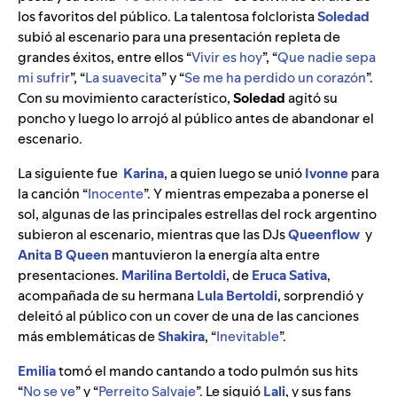
los favoritos del público. La talentosa folclorista
Soledad
subió al escenario para una presentación repleta de
grandes éxitos, entre ellos “
Vivir es hoy
”, “
Que nadie sepa
mi sufrir
”, “
La suavecita
” y “
Se me ha perdido un corazón
”.
Con su movimiento característico,
Soledad
agitó su
poncho y luego lo arrojó al público antes de abandonar el
escenario.
La siguiente fue
Karina
, a quien luego se unió
Ivonne
para
la canción “
Inocente
”. Y mientras empezaba a ponerse el
sol, algunas de las principales estrellas del rock argentino
subieron al escenario, mientras que las DJs
Queenflow
y
Anita B Queen
mantuvieron la energía alta entre
presentaciones.
Marilina Bertoldi
, de
Eruca Sativa
,
acompañada de su hermana
Lula Bertoldi
, sorprendió y
deleitó al público con un cover de una de las canciones
más emblemáticas de
Shakira
, “
Inevitable
”.
Emilia
tomó el mando cantando a todo pulmón sus hits
“
No se ve
” y “
Perreito Salvaje
”. Le siguió
Lali
, y sus fans