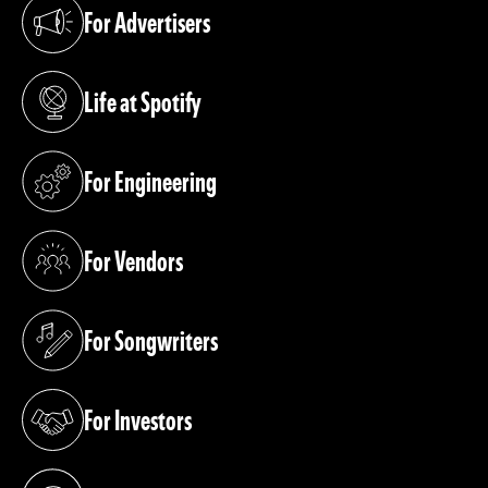
For Advertisers
(opens in a new tab)
Life at Spotify
(opens in a new tab)
For Engineering
(opens in a new tab)
For Vendors
(opens in a new tab)
For Songwriters
(opens in a new tab)
For Investors
(opens in a new tab)