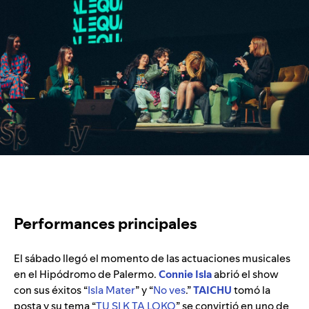
Performances principales
El sábado llegó el momento de las actuaciones musicales
en el Hipódromo de Palermo.
Connie Isla
abrió el show
con sus éxitos “
Isla Mater
” y “
No ves
.”
TAICHU
tomó la
posta y su tema “
TU SI K TA LOKO
” se convirtió en uno de