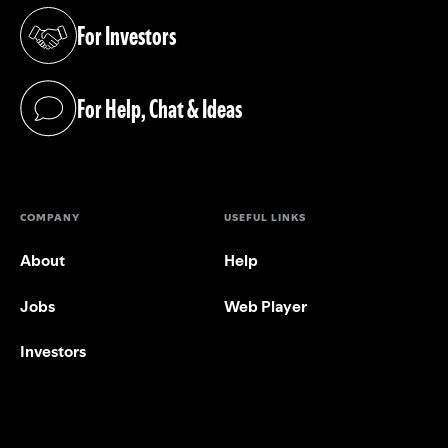
For Investors
(opens in a new tab)
For Help, Chat & Ideas
(opens in a new tab)
COMPANY
USEFUL LINKS
About
Help
Jobs
Web Player
Investors