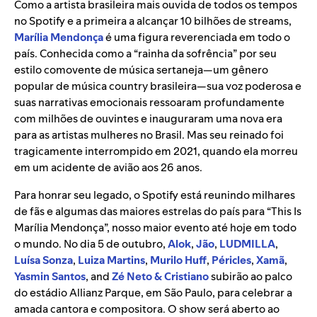
Como a artista brasileira mais ouvida de todos os tempos
no Spotify e a primeira a alcançar 10 bilhões de streams,
Marília Mendonça
é uma figura reverenciada em todo o
país. Conhecida como a “rainha da sofrência” por seu
estilo comovente de música sertaneja—um gênero
popular de música country brasileira—sua voz poderosa e
suas narrativas emocionais ressoaram profundamente
com milhões de ouvintes e inauguraram uma nova era
para as artistas mulheres no Brasil. Mas seu reinado foi
tragicamente interrompido em 2021, quando ela morreu
em um acidente de avião aos 26 anos.
Para honrar seu legado, o Spotify está reunindo milhares
de fãs e algumas das maiores estrelas do país para “This Is
Marília Mendonça”, nosso maior evento até hoje em todo
o mundo. No dia 5 de outubro,
Alok
,
Jão
,
LUDMILLA
,
Luísa Sonza
,
Luiza Martins
,
Murilo Huff
,
Péricles
,
Xamã
,
Yasmin Santos
, and
Zé Neto & Cristiano
subirão ao palco
do estádio Allianz Parque, em São Paulo, para celebrar a
amada cantora e compositora. O show será aberto ao