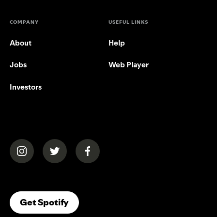
COMPANY
USEFUL LINKS
About
Help
Jobs
Web Player
Investors
(opens in a new tab)
(opens in a new tab)
(opens in a new tab)
(opens In A New Tab)
Get Spotify