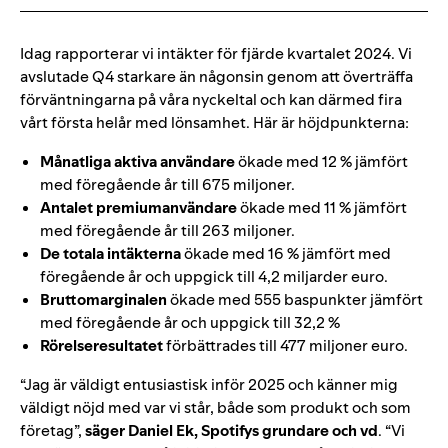
Idag rapporterar vi intäkter för fjärde kvartalet 2024. Vi
avslutade Q4 starkare än någonsin genom att överträffa
förväntningarna på våra nyckeltal och kan därmed fira
vårt första helår med lönsamhet. Här är höjdpunkterna:
Månatliga aktiva användare
ökade med 12 % jämfört
med föregående år till 675 miljoner.
Antalet premiumanvändare
ökade med 11 % jämfört
med föregående år till 263 miljoner.
De totala intäkterna
ökade med 16 % jämfört med
föregående år och uppgick till
4,2
miljarder euro.
Bruttomarginalen
ökade med 555
baspunkter j
ämfört
med föregående år och uppgick till 32,2 %
Rörelseresultatet
förbättrades till
477
miljoner euro.
“Jag är väldigt entusiastisk inför 2025 och känner mig
väldigt nöjd med var vi står, både som produkt och som
företag”,
säger Daniel Ek, Spotifys grundare och vd
. “Vi