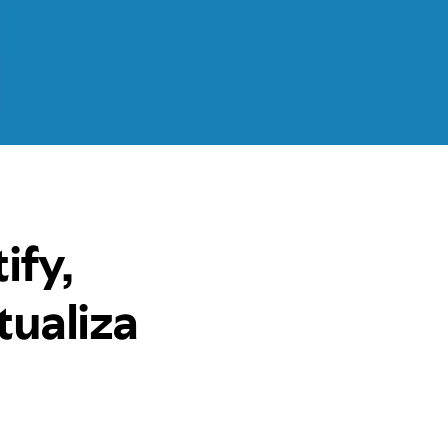
ify,
ualiza