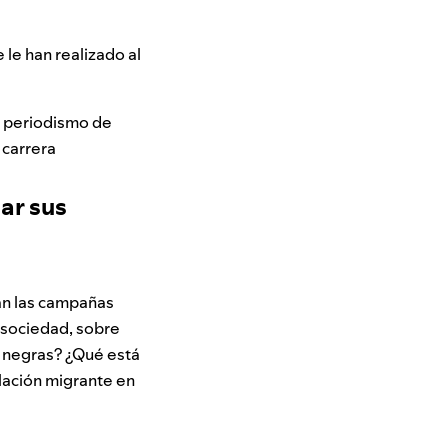
 le han realizado al
l periodismo de
 carrera
ar sus
an las campañas
 sociedad, sobre
s negras? ¿Qué está
lación migrante en