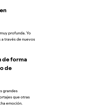
 en
 muy profunda. Yo
s a través de nuevos
n de forma
to de
los grandes
ortajes que otras
ucha emoción.