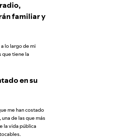
radio,
án familiar y
a lo largo de mi
s que tiene la
ntado en su
 que me han costado
, una de las que más
 la vida pública
ntocables.