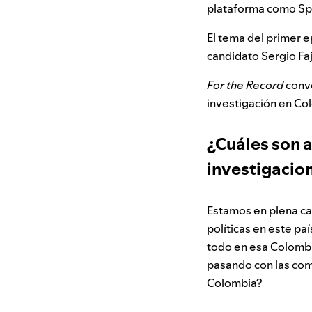
plataforma como Spo
El tema del primer e
candidato Sergio Fa
For the Record
conve
investigación en Col
¿Cuáles son a
investigacio
Estamos en plena ca
políticas en este p
todo en esa Colombi
pasando con las com
Colombia?