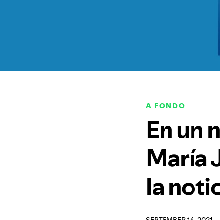
A FONDO
En un n
María 
la noti
SEPTEMBER 14, 2021