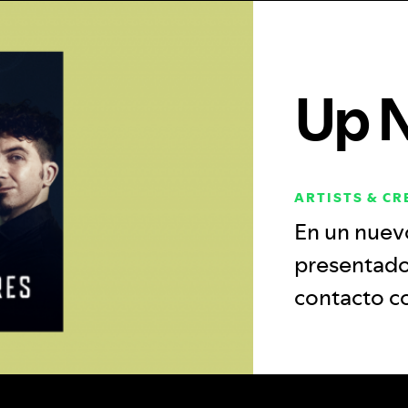
Up 
ARTISTS & C
En un nuevo
presentado
contacto c