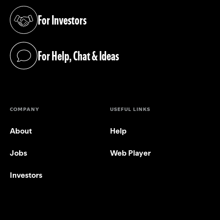
For Investors
(opens in a new tab)
For Help, Chat & Ideas
(opens in a new tab)
COMPANY
USEFUL LINKS
About
Help
Jobs
Web Player
Investors