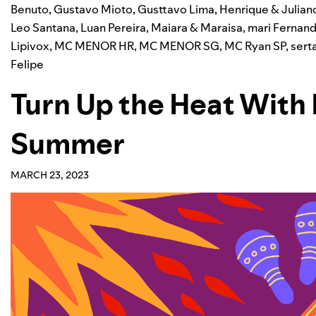
Benuto
,
Gustavo Mioto
,
Gusttavo Lima
,
Henrique & Julian
Leo Santana
,
Luan Pereira
,
Maiara & Maraisa
,
mari Fernan
Lipivox
,
MC MENOR HR
,
MC MENOR SG
,
MC Ryan SP
,
sert
Felipe
Turn Up the Heat With 
Summer
MARCH 23, 2023