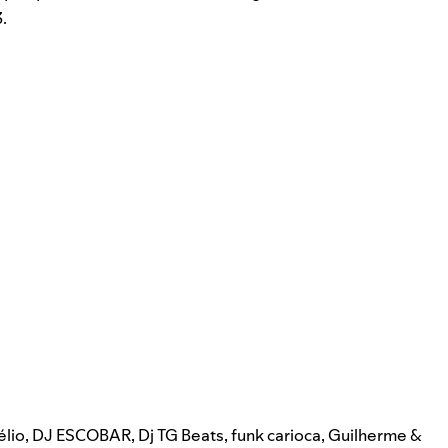
3
.
élio
,
DJ ESCOBAR
,
Dj TG Beats
,
funk carioca
,
Guilherme &