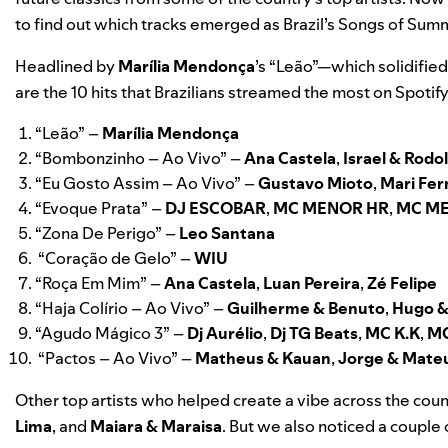
to find out which tracks emerged as Brazil’s Songs of Sum
Headlined by
Marília Mendonça
’s “
Leão
”—which solidified
are the 10 hits that Brazilians streamed the most on Spotif
“
Leão
” –
Marília Mendonça
“
Bombonzinho – Ao Vivo
” –
Ana Castela
,
Israel & Rodol
“
Eu Gosto Assim – Ao Vivo
” –
Gustavo Mioto
,
Mari Fe
“
Evoque Prata
” –
DJ ESCOBAR
,
MC MENOR HR
,
MC M
“
Zona De Perigo
” –
Leo Santana
“
Coração de Gelo
” –
WIU
“
Roça Em Mim
” –
Ana Castela
,
Luan Pereira
,
Zé Felipe
“
Haja Colírio – Ao Vivo
” –
Guilherme
& Benuto
,
Hugo
“
Agudo Mágico 3
” –
Dj Aurélio
,
Dj TG Beats
,
MC K.K
,
MC
“
Pactos – Ao Vivo
” –
Matheus & Kauan
,
Jorge & Mate
Other top artists who helped create a vibe across the coun
Lima
, and
Maiara & Maraisa
. But we also noticed a couple