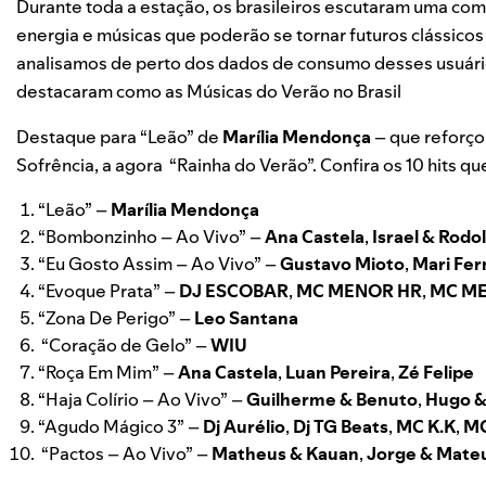
Durante toda a estação, os brasileiros escutaram uma com
energia e músicas que poderão se tornar futuros clássicos 
analisamos de perto dos dados de consumo desses usuário
destacaram como as Músicas do Verão no Brasil
Destaque para “
Leão
” de
Marília Mendonça
– que reforço
Sofrência, a agora “Rainha do Verão”. Confira os 10 hits q
“
Leão
” –
Marília Mendonça
“
Bombonzinho – Ao Vivo
” –
Ana Castela
,
Israel & Rodol
“
Eu Gosto Assim – Ao Vivo
” –
Gustavo Mioto
,
Mari Fe
“
Evoque Prata
” –
DJ ESCOBAR
,
MC MENOR HR
,
MC M
“
Zona De Perigo
” –
Leo Santana
“
Coração de Gelo
” –
WIU
“
Roça Em Mim
” –
Ana Castela
,
Luan Pereira
,
Zé Felipe
“
Haja Colírio – Ao Vivo
” –
Guilherme & Benuto
,
Hugo &
“
Agudo Mágico 3
” –
Dj Aurélio
,
Dj TG Beats
,
MC K.K
,
MC
“
Pactos – Ao Vivo
” –
Matheus & Kauan
,
Jorge & Mate