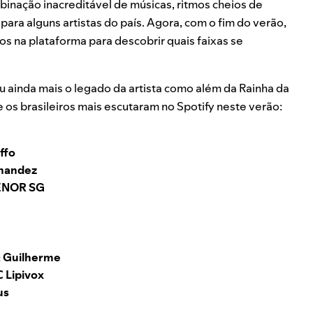
binação inacreditável de músicas, ritmos cheios de
para alguns artistas do país. Agora, com o fim do verão,
s na plataforma para descobrir quais faixas se
u ainda mais o legado da artista como além da Rainha da
ue os brasileiros mais escutaram no Spotify neste verão:
ffo
rnandez
ENOR SG
 Guilherme
 Lipivox
us