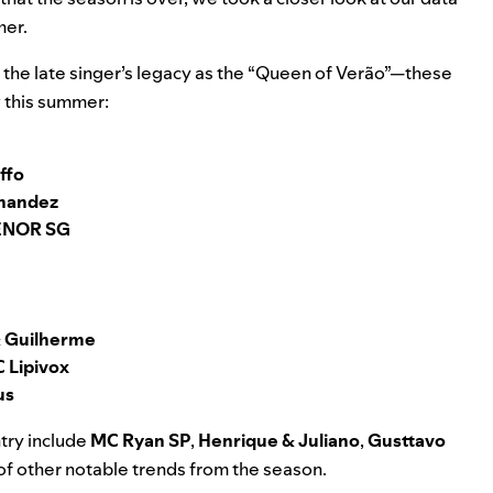
mer.
 the late singer’s legacy as the “Queen of Verão”—these
y this summer:
ffo
rnandez
ENOR SG
&
Guilherme
 Lipivox
us
try include
MC Ryan SP
,
Henrique & Juliano
,
Gusttavo
 of other notable trends from the season.