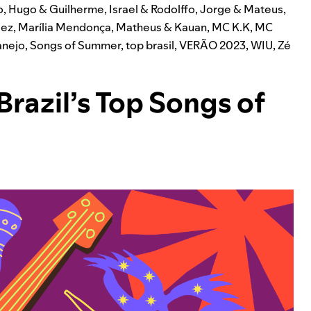
o
,
Hugo & Guilherme
,
Israel & Rodolffo
,
Jorge & Mateus
,
dez
,
Marília Mendonça
,
Matheus & Kauan
,
MC K.K
,
MC
anejo
,
Songs of Summer
,
top brasil
,
VERÃO 2023
,
WIU
,
Zé
Brazil’s Top Songs of