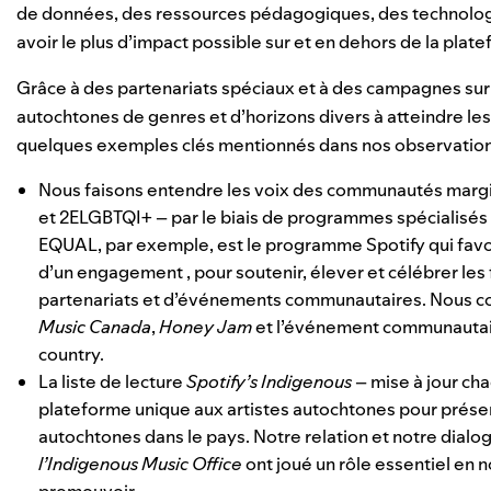
de données, des ressources pédagogiques, des technologie
avoir le plus d’impact possible sur et en dehors de la plat
Grâce à des partenariats spéciaux et à des campagnes sur 
autochtones de genres et d’horizons divers à atteindre les
quelques exemples clés mentionnés dans nos observations
Nous faisons entendre les voix des communautés margi
et
2ELGBTQI+
– par le biais de programmes spécialisés 
EQUAL, par exemple, est le programme Spotify qui favori
d’un engagement , pour soutenir, élever et célébrer les
partenariats et d’événements communautaires. Nous co
Music Canada
,
Honey Jam
et l’événement communautair
country.
La liste de lecture
Spotify’s Indigenous
– mise à jour ch
plateforme unique aux artistes autochtones pour présente
autochtones dans le pays. Notre relation et notre dia
l’Indigenous Music Office
ont joué un rôle essentiel en no