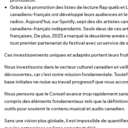
promouvoir.
Grâce à la promotion des listes de lecture Rap québ et 
canadiens-français ont développé leurs audiences et leu
radios. Aujourd’hui, sur Spotify, sept des dix artistes 
canadiens-français indépendants. Seuls deux de ces art
françaises. De plus, 2023 a marqué la deuxième année du
tout premier partenariat du festival avec un service de
Ces investissements uniques et adaptés portent leurs fruits
Nous investissons dans le secteur culturel canadien et veil
découvertes, car c’est notre mission fondamentale. Toutefo
base initiales ne nuise au travail progressif que nous acc
Nous pensons que le Conseil avance trop rapidement sans 
compris des éléments fondamentaux tels que la définition
outils pour soutenir le contenu musical et audio canadien.
Sans une vision plus globale, il est impossible de quantifi