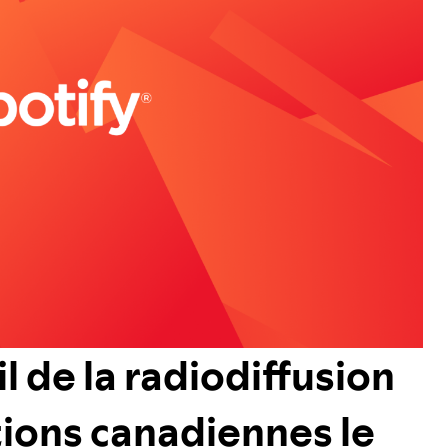
 de la radiodiffusion
ions canadiennes le