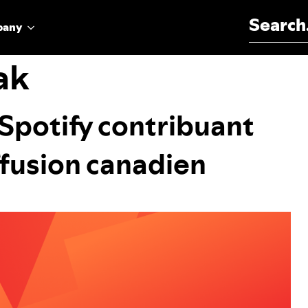
Search for:
pany
ak
Spotify contribuant
ffusion canadien