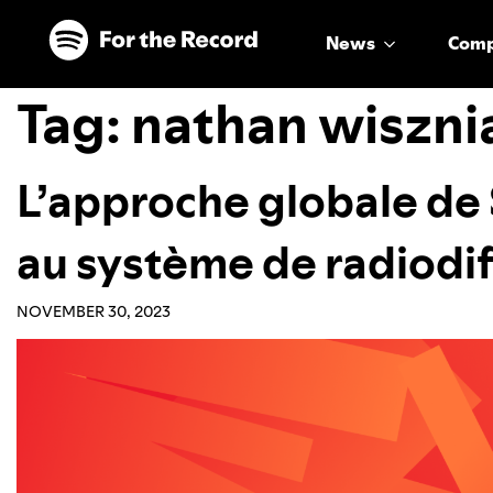
Skip to main content
Skip to footer
News
Com
Tag:
nathan wiszni
L’approche globale de 
au système de radiodi
NOVEMBER 30, 2023