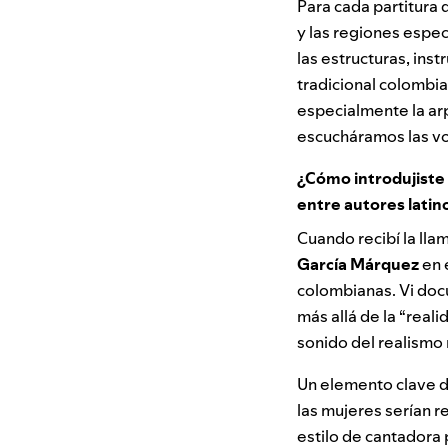
Para cada partitura
y las regiones espec
las estructuras, ins
tradicional colombia
especialmente la arp
escucháramos las vo
¿Cómo introdujiste 
entre autores lati
Cuando recibí la lla
García Márquez
en e
colombianas. Vi doc
más allá de la “real
sonido del realismo
Un elemento clave de
las mujeres serían 
estilo de cantadora