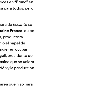
 voces en “Bruno” en
sa para todos, pero
onora de
Encanto
se
aine Franco
, quien
a, productora
ió el papel de
 mujer en ocupar
all,
presidente de
rmaine que se uniera
ción y la producción
a tarea que hizo para