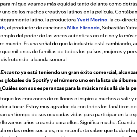
e para mí que veamos más equidad tanto delante como detrás 
y uno de los muchos creativos latinos en la película. Contáb
íntegramente latino, la productora
Yvett Merino
, la co-direct
th
, el productor de canciones
Mike Elizondo
, Sebastián Yatra
ejemplo del poder de las voces auténticas en el cine y la mús
tro mundo. Es una señal de que la industria está cambiando,
 que millones de familias de todos los países, mujeres y per
y disfruten de la banda sonora!
e
Encanto
ya está teniendo un gran éxito comercial, alcanz
mes globales de Spotify y el número uno en la lista de álbum
¿Cuáles son sus esperanzas para la música más allá de la pe
toque los corazones de millones e inspire a muchos a salir y
er a tocar. Estoy muy agradecida con todos los fanáticos de 
an un tiempo de sus ocupadas vidas para participar en la ex
 llevamos años creando para ellos. Significa mucho. Cuando 
cula en las redes sociales, me reconforta saber que todo el e