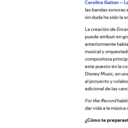
Carolina Gaitan – L
las bandas sonoras e
sin duda ha sido la 
La creación de
Enca
puede atribuir en 
anteriormente había
musical y orquestad
compositora principa
este puesto en la c
Disney Music, en una
al proyecto y colabo
adicional de las can
For the Record
habló
dar vida a la música
¿Cómo te preparast