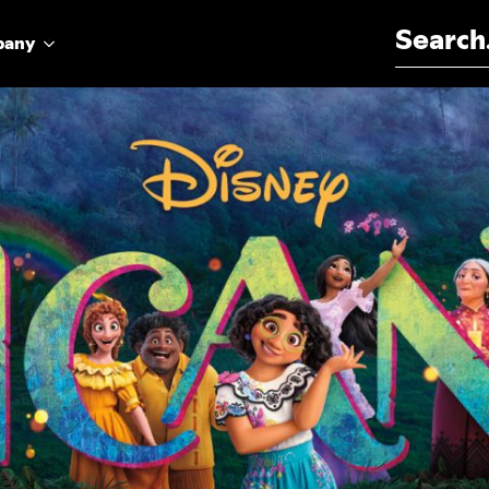
Search for:
pany