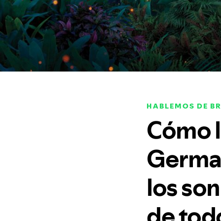
HABLEMOS DE B
Cómo l
Germain
los so
de tod