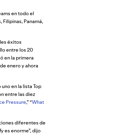
eams en todo el
 Filipinas, Panamá,
les éxitos
llo entre los 20
ió en la primera
 de enero y ahora
uno en la lista Top
n entre las diez
ce Pressure
,” “
What
ciones diferentes de
fy es enorme”, dijo