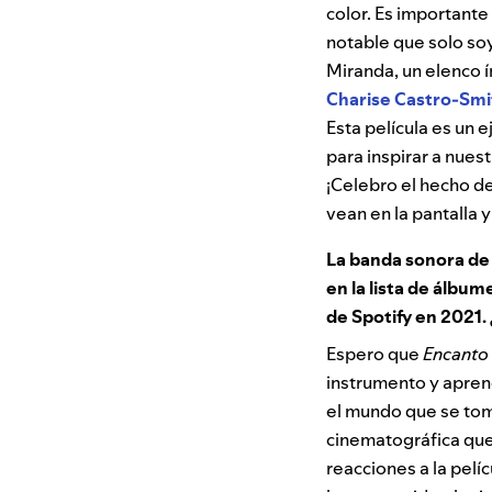
color. Es important
notable que solo so
Miranda, un elenco 
Charise Castro-Smi
Esta película es un 
para inspirar a nues
¡Celebro el hecho de
vean en la pantalla 
La banda sonora d
en la lista de álbu
de Spotify en 2021. 
Espero que
Encanto
instrumento y aprend
el mundo que se tom
cinematográfica que
reacciones a la pelí