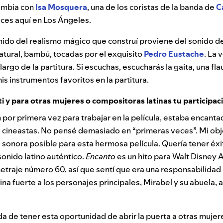
ombia con
Isa Mosquera
, una de los coristas de la banda de
C
oces aquí en Los Ángeles.
nido del realismo mágico que construí proviene del sonido d
tural, bambú, tocadas por el exquisito
Pedro Eustache
. La 
argo de la partitura. Si escuchas, escucharás la gaita, una fla
s instrumentos favoritos en la partitura.
ti y para otras mujeres o compositoras latinas tu participac
or primera vez para trabajar en la película, estaba encanta
 cineastas. No pensé demasiado en “primeras veces”. Mi obje
 sonora posible para esta hermosa película. Quería tener éxi
sonido latino auténtico.
Encanto
es un hito para Walt Disney 
etraje número 60, así que sentí que era una responsabilidad
ina fuerte a los personajes principales, Mirabel y su abuela, a
a de tener esta oportunidad de abrir la puerta a otras mujer