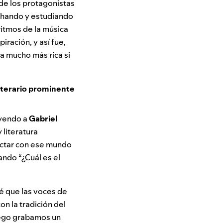
de los protagonistas
uchando y estudiando
ritmos de la música
iración, y así fue,
ía mucho más rica si
literario prominente
eyendo a
Gabriel
 literatura
ectar con ese mundo
ando “¿Cuál es el
né que las voces de
n la tradición del
uego grabamos un