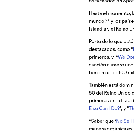
escuchados en Spoti
Hasta el momento, 
mundo,** y los país
Islandia y el Reino U
Parte de lo que está
destacados, como “
primeros, y “
We Don
canción número uno 
tiene más de 100 mi
También está dominan
50 del Reino Unido d
primeras en la lista
Else Can I Do?
”, y “
Th
“Saber que ‘
No Se H
manera orgánica es in