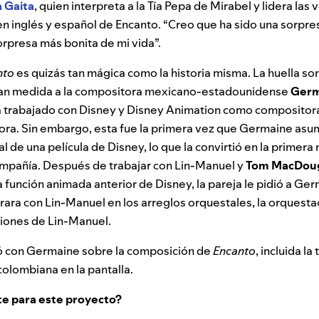
a Gaita
, quien interpreta a la Tía Pepa de Mirabel y lidera las
n inglés y español de Encanto. “Creo que ha sido una sorpre
sorpresa más bonita de mi vida”.
nto
es quizás tan mágica como la historia misma. La huella s
gran medida a la compositora mexicano-estadounidense
Germ
 trabajado con Disney y Disney Animation como compositor
ora. Sin embargo, esta fue la primera vez que Germaine asum
l de una película de Disney, lo que la convirtió en la primera
ompañía. Después de trabajar con Lin-Manuel
y
Tom MacDoug
 función animada anterior de Disney, la pareja le pidió a Ge
rara con Lin-Manuel en los arreglos orquestales, la orquesta
ciones de Lin-Manuel.
 con Germaine sobre la composición de
Encanto
, incluida l
 colombiana en la pantalla.
e para este proyecto?