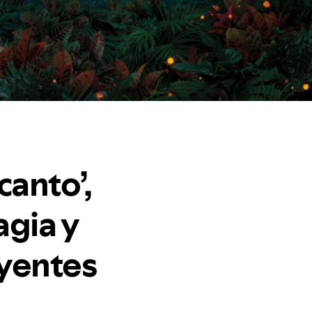
anto’,
agia y
oyentes