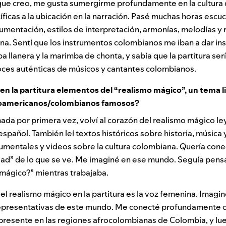
 que creo, me gusta sumergirme profundamente en la cultura 
íficas a la ubicación en la narración. Pasé muchas horas esc
trumentación, estilos de interpretación, armonías, melodías y 
na. Sentí que los instrumentos colombianos me iban a dar insp
a llanera y la marimba de chonta, y sabía que la partitura ser
ces auténticas de músicos y cantantes colombianos.
en la partitura elementos del “realismo mágico”, un tema 
noamericanos/colombianos famosos?
mada por primera vez, volví al corazón del realismo mágico l
spañol. También leí textos históricos sobre historia, música y
umentales y videos sobre la cultura colombiana. Quería con
idad” de lo que se ve. Me imaginé en ese mundo. Seguía pens
 mágico?” mientras trabajaba.
l realismo mágico en la partitura es la voz femenina. Imagi
representativas de este mundo. Me conecté profundamente co
 presente en las regiones afrocolombianas de Colombia, y l