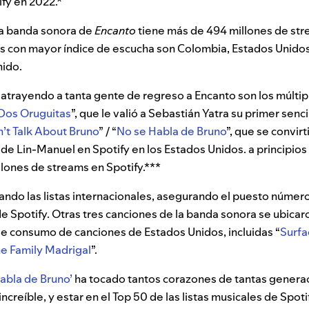
fy en 2022.*
la banda sonora de
Encanto
tiene más de 494 millones de str
es con mayor índice de escucha son Colombia, Estados Unidos,
nido.
 atrayendo a tanta gente de regreso a Encanto son los múltip
Dos Oruguitas
”, que le valió a Sebastián Yatra su primer senci
’t Talk About Bruno
” / “
No se Habla de Bruno
”, que se convirt
de Lin-Manuel en Spotify en los Estados Unidos. a principios
llones de streams en Spotify.***
do las listas internacionales, asegurando el puesto número 
e Spotify. Otras tres canciones de la banda sonora se ubicaro
 de consumo de canciones de Estados Unidos, incluidas “
Surfa
e Family Madrigal
”.
abla de Bruno’
ha tocado tantos corazones de tantas genera
creíble, y estar en el Top 50 de las listas musicales de Spoti