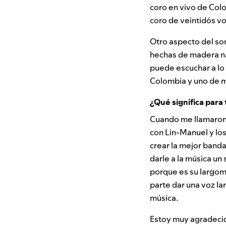
coro en vivo de Col
coro de veintidós v
Otro aspecto del so
hechas de madera na
puede escuchar a lo l
Colombia y uno de mi
¿Qué significa para 
Cuando me llamaron p
con Lin-Manuel y los
crear la mejor banda
darle a la música un 
porque es su largom
parte dar una voz lar
música.
Estoy muy agradecid