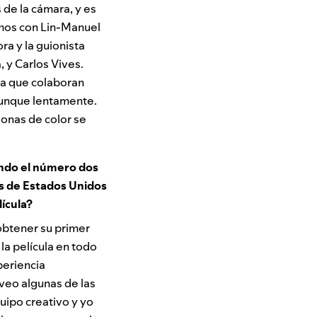
de la cámara, y es
amos con Lin-Manuel
ora y la guionista
, y Carlos Vives.
ica que colaboran
 aunque lentamente.
sonas de color se
ando el número dos
es de Estados Unidos
lícula?
 obtener su primer
la película en todo
periencia
veo algunas de las
quipo creativo y yo