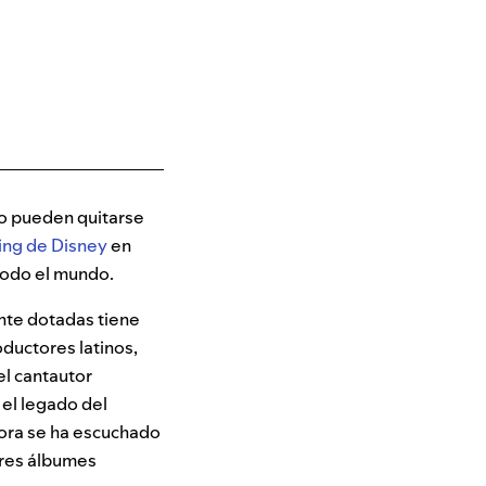
no pueden quitarse
ing de Disney
en
todo el mundo.
ente dotadas tiene
ductores latinos,
 el cantautor
, el legado del
onora se ha escuchado
ores álbumes