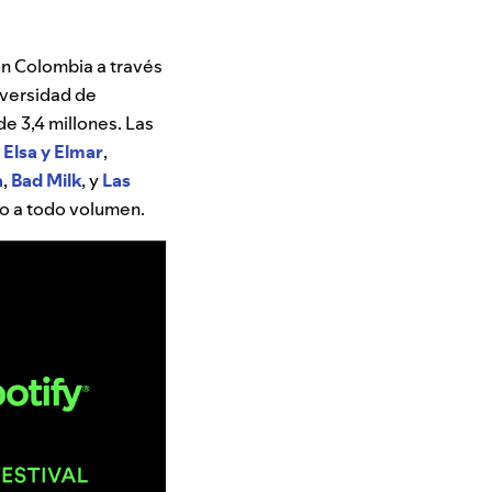
 en Colombia a través
iversidad de
e 3,4 millones. Las
,
Elsa
y
Elmar
,
a
,
Bad
Milk
, y
Las
ro a todo volumen.