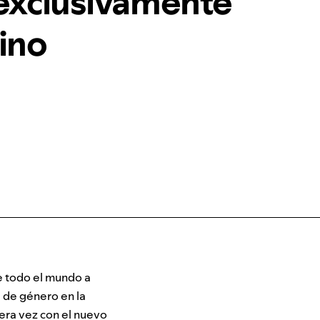
 exclusivamente
ino
e todo el mundo a
d de género en la
mera vez con el nuevo