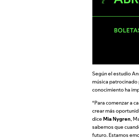
Según el estudio Ann
música patrocinado po
conocimiento ha imp
“Para comenzar a ca
crear más oportunida
dice
Mia Nygren
, M
sabemos que cuando 
futuro. Estamos emoc