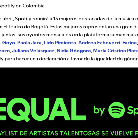
Spotify en Colombia.
e abril, Spotify reunirá a 13 mujeres destacadas de la música
n El Teatro de Bogotá. Estas mujeres representan una gran d
 juntas, sus oyentes mensuales en la plataforma suman más d
 —
Goyo
,
Paola
Jara
,
Lido
Pimienta
,
Andrea
Echeverri
,
Farina
razo
,
Juliana
Velásquez
,
Nidia
Góngora
,
María
Cristina
Plat
fy para hacer una declaración a favor de la igualdad de géne