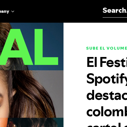
Search for:
pany
SUBE EL VOLUM
El Fes
Spotif
destac
colomb