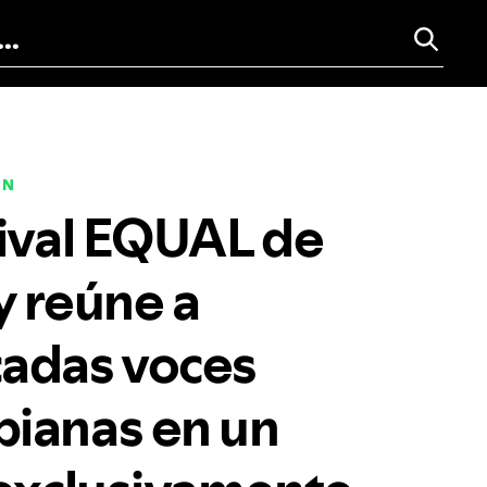
EN
tival EQUAL de
y reúne a
adas voces
ianas en un