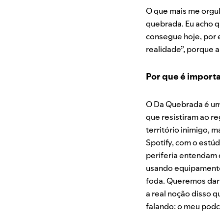
O que mais me orgulh
quebrada. Eu acho 
consegue hoje, por 
realidade”, porque 
Por que é import
O Da Quebrada é u
que resistiram ao r
território inimigo, 
Spotify, com o estú
periferia entendam 
usando equipamentos
foda. Queremos dar 
a real noção disso 
falando: o meu podca