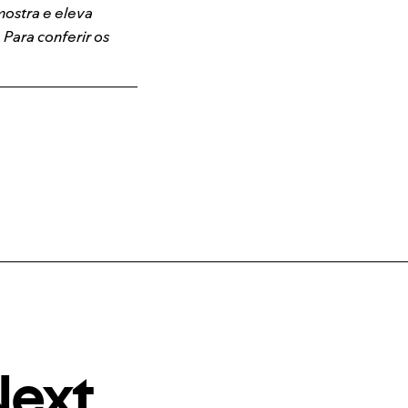
mostra e eleva
 Para conferir os
Next