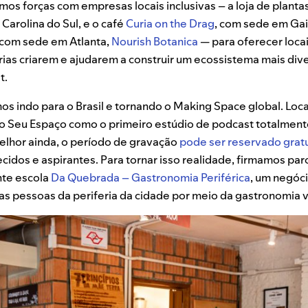
mos forças com empresas locais inclusivas – a loja de planta
Carolina do Sul, e o café
Curia on the Drag
, com sede em Gain
é com sede em Atlanta,
Nourish Botanica
— para oferecer loca
rias criarem e ajudarem a construir um ecossistema mais div
t.
s indo para o Brasil e tornando o Making Space global. Loc
o Seu Espaço como o primeiro estúdio de podcast totalmen
Melhor ainda, o período de gravação
pode ser reservado grat
cidos e aspirantes. Para tornar isso realidade, firmamos par
nte escola
Da Quebrada – Gastronomia Periférica
, um negóci
das pessoas da periferia da cidade por meio da gastronomia 