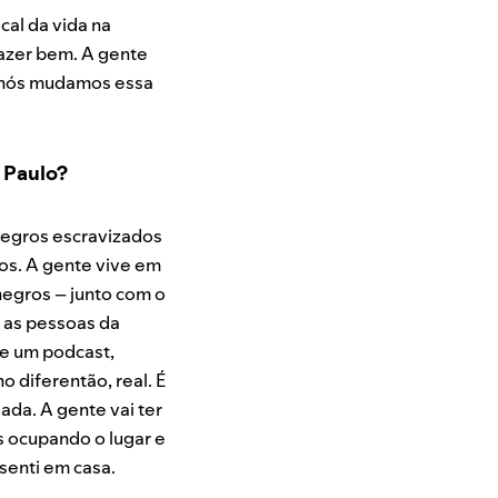
cal da vida na
azer bem. A gente
: “nós mudamos essa
 Paulo?
egros escravizados
nos. A gente vive em
 negros – junto com o
e as pessoas da
de um podcast,
 diferentão, real. É
ada. A gente vai ter
s ocupando o lugar e
senti em casa.