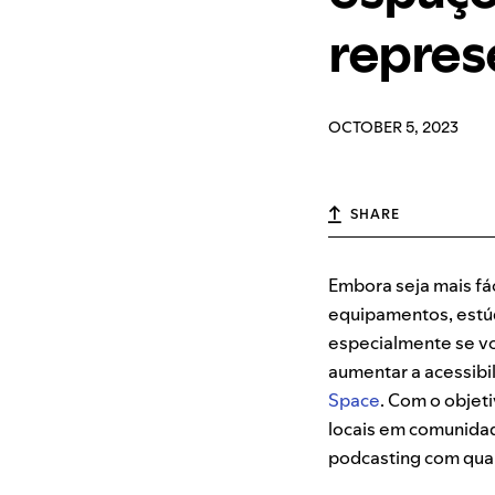
repres
OCTOBER 5, 2023
SHARE
Embora seja mais fác
equipamentos, estúd
especialmente se vo
aumentar a acessibil
Space
. Com o objet
locais em comunidad
podcasting com qual