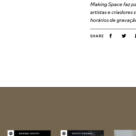
Making Space faz p
artistas e criadores
horários de gravaçã
SHARE