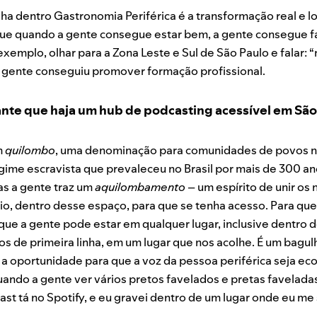
a dentro Gastronomia Periférica é a transformação real e lo
que quando a gente consegue estar bem, a gente consegue f
exemplo, olhar para a Zona Leste e Sul de São Paulo e falar
a gente conseguiu promover formação profissional.
ante que haja um hub de podcasting acessível em São
m
quilombo
, uma denominação para comunidades de povos n
egime escravista que prevaleceu no Brasil por mais de 300 a
mas a gente traz um
aquilombamento
– um espírito de unir os
dio, dentro desse espaço, para que se tenha acesso. Para qu
que a gente pode estar em qualquer lugar, inclusive dentro 
 de primeira linha, em um lugar que nos acolhe. É um bagulho
a oportunidade para que a voz da pessoa periférica seja eco
quando a gente ver vários pretos favelados e pretas favelada
st tá no Spotify, e eu gravei dentro de um lugar onde eu me 