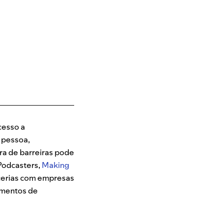
cesso a
r pessoa,
ra de barreiras pode
 Podcasters,
Making
cerias com empresas
amentos de