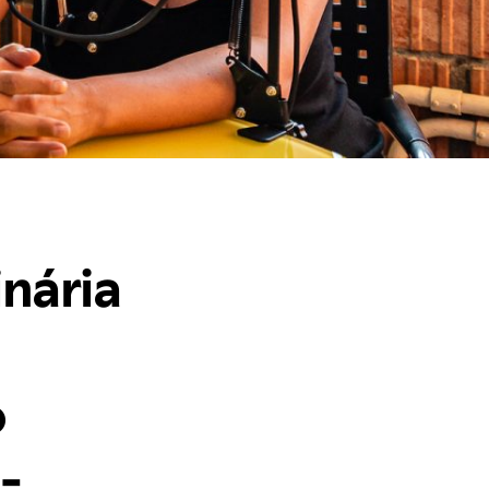
inária
o
-