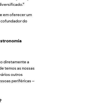
iversificado.”
pe em oferecer um
 cofundador do
astronomia
do diretamente a
nde temos as nossas
vários outros
ssoas periféricas –
?