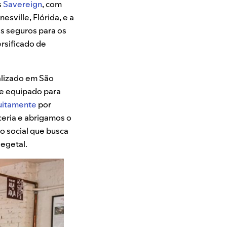
s
Savereign
, com
esville, Flórida, e a
is seguros para os
ersificado de
alizado em São
te equipado para
uitamente
por
ceria e abrigamos o
o social que busca
vegetal.