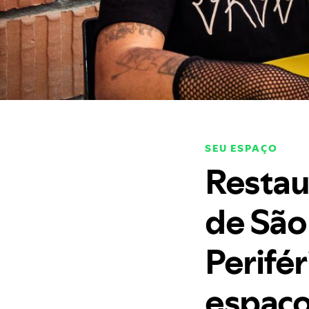
SEU ESPAÇO
Restaur
de São
Perifé
espaço