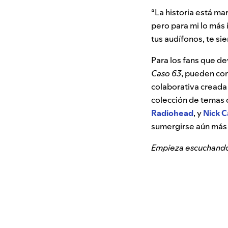
“La historia está ma
pero para mi lo más 
tus audífonos, te sie
Para los fans que d
Caso 63
, pueden co
colaborativa creada 
colección de temas 
Radiohead
, y
Nick 
sumergirse aún más 
Empieza escuchando l