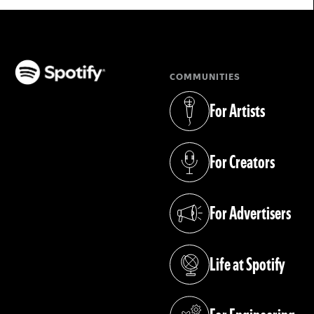
COMMUNITIES
(opens in a new tab)
For Artists
(opens in a new tab)
For Creators
(opens in a new tab)
For Advertisers
(opens in a new tab)
Life at Spotify
(opens in a new tab)