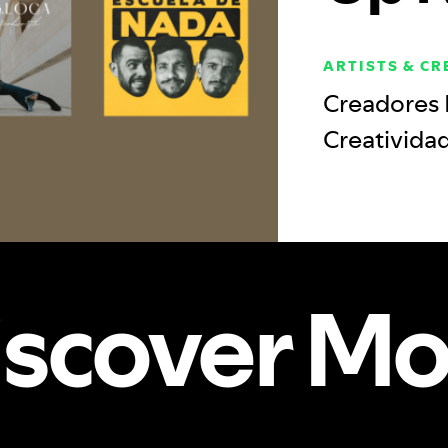
ARTISTS & C
Creadores 
Creativida
iscover Mo