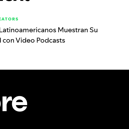
REATORS
Latinoamericanos Muestran Su
d con Video Podcasts
re