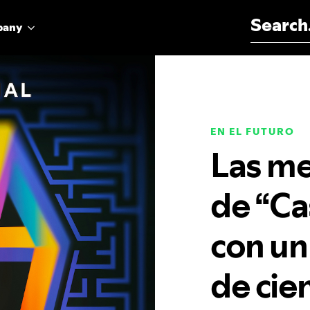
Search for:
pany
EN EL FUTURO
Las me
de “Ca
con un
de cien