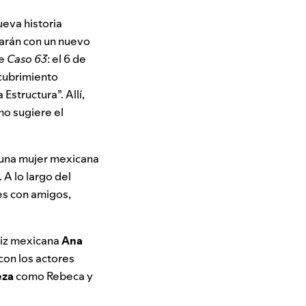
ueva historia
rarán con un nuevo
de
Caso 63
: el 6 de
scubrimiento
structura”. Allí,
mo sugiere el
, una mujer mexicana
 A lo largo del
es con amigos,
triz mexicana
Ana
con los actores
eza
como Rebeca y