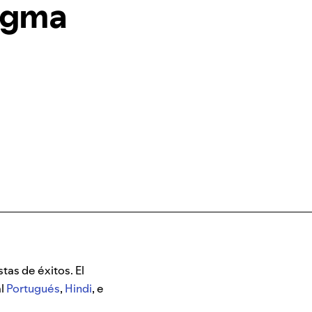
igma
tas de éxitos. El
al
Portugués
,
Hindi
, e