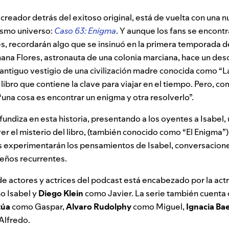
 creador detrás del exitoso original, está de vuelta con una n
ismo universo:
Caso 63: Enigma
. Y aunque los fans se encont
s, recordarán algo que se insinuó en la primera temporada 
ana Flores, astronauta de una colonia marciana, hace un de
antiguo vestigio de una civilización madre conocida como “La E
ibro que contiene la clave para viajar en el tiempo. Pero, co
 “una cosa es encontrar un enigma y otra resolverlo”.
fundiza en esta historia, presentando a los oyentes a Isabel
r el misterio del libro, (también conocido como “El Enigma”).
s experimentarán los pensamientos de Isabel, conversacion
ueños recurrentes.
de actores y actrices del podcast está encabezado por la ac
o Isabel y
Diego Klein
como Javier. La serie también cuenta 
zúa
como Gaspar,
Alvaro Rudolphy
como Miguel,
Ignacia Ba
lfredo.