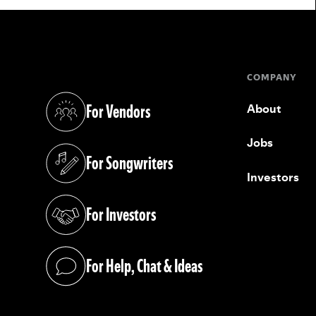
COMPANY
For Vendors
About
(opens in a new tab)
Jobs
For Songwriters
(opens in a new tab)
Investors
For Investors
(opens in a new tab)
For Help, Chat & Ideas
(opens in a new tab)