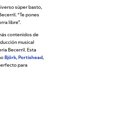
niverso súper basto,
ecerril. “Te pones
rra libre”.
 más contenidos de
roducción musical
ria Becerril. Esta
mo
Björk
,
Portishead
,
perfecto para