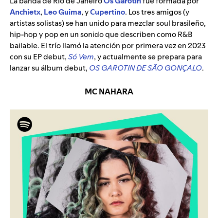
La banda de Río de Janeiro
Os Garotin
fue formada por
Anchietx
,
Leo Guima
, y
Cupertino
. Los tres amigos (y
artistas solistas) se han unido para mezclar soul brasileño,
hip-hop y pop en un sonido que describen como R&B
bailable. El trío llamó la atención por primera vez en 2023
con su EP debut,
Só Vem
, y actualmente se prepara para
lanzar su álbum debut,
OS GAROTIN DE SÃO GONÇALO
.
MC NAHARA