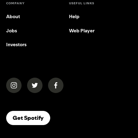
COMPANY
USEFUL LINKS
About
Help
Jobs
Web Player
Investors
(opens in a new tab)
(opens in a new tab)
(opens in a new tab)
(opens In A New Tab)
Get Spotify