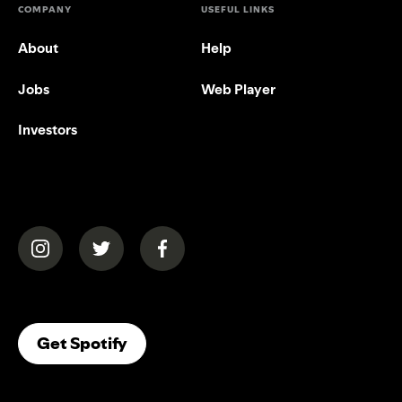
COMPANY
USEFUL LINKS
About
Help
Jobs
Web Player
Investors
(opens in a new tab)
(opens in a new tab)
(opens in a new tab)
(opens In A New Tab)
Get Spotify