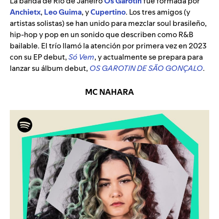
La banda de Río de Janeiro
Os Garotin
fue formada por
Anchietx
,
Leo Guima
, y
Cupertino
. Los tres amigos (y
artistas solistas) se han unido para mezclar soul brasileño,
hip-hop y pop en un sonido que describen como R&B
bailable. El trío llamó la atención por primera vez en 2023
con su EP debut,
Só Vem
, y actualmente se prepara para
lanzar su álbum debut,
OS GAROTIN DE SÃO GONÇALO
.
MC NAHARA