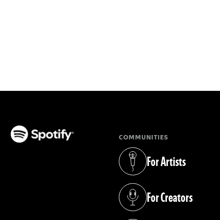
COMMUNITIES
(opens in a new tab)
For Artists
(opens in a new tab)
For Creators
(opens in a new tab)