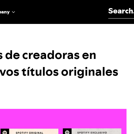
Search for:
pany
s de creadoras en
os títulos originales