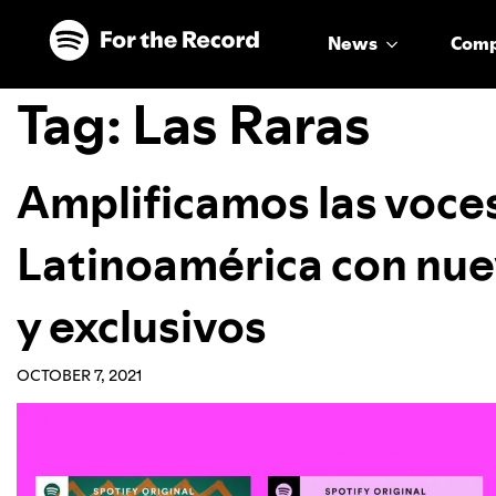
Skip to main content
Skip to footer
News
Com
Tag:
Las Raras
Amplificamos las voce
Latinoamérica con nuev
y exclusivos
OCTOBER 7, 2021