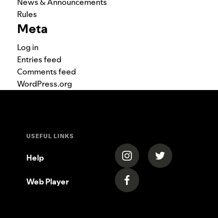
News & Announcements
Rules
Meta
Log in
Entries feed
Comments feed
WordPress.org
USEFUL LINKS
(opens in a new tab)
(opens in a new
Help
Web Player
(opens in a new tab)