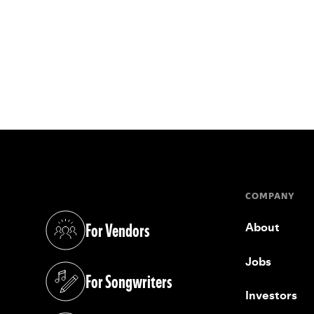
COMPANY
For Vendors
About
(opens in a new tab)
Jobs
For Songwriters
(opens in a new tab)
Investors