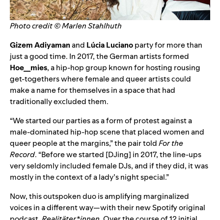
Photo credit © Marlen Stahlhuth
Gizem Adiyaman
and
Lúcia Luciano
party for more than
just a good time. In 2017, the German artists formed
Hoe__mies
, a hip-hop group known for hosting rousing
get-togethers where female and queer artists could
make a name for themselves in a space that had
traditionally excluded them.
“We started our parties as a form of protest against a
male-dominated hip-hop scene that placed women and
queer people at the margins,” the pair told
For the
Record
. “Before we started [DJing] in 2017, the line-ups
very seldomly included female DJs, and if they did, it was
mostly in the context of a lady’s night special.”
Now, this outspoken duo is amplifying marginalized
voices in a different way—with their new Spotify original
podcast,
Realitäter*innen
. Over the course of 12 initial