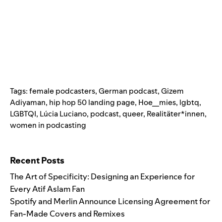
Tags:
female podcasters
,
German podcast
,
Gizem
Adiyaman
,
hip hop 50 landing page
,
Hoe__mies
,
lgbtq
,
LGBTQI
,
Lúcia Luciano
,
podcast
,
queer
,
Realitäter*innen
,
women in podcasting
Search for:
Recent Posts
The Art of Specificity: Designing an Experience for
Every Atif Aslam Fan
Spotify and Merlin Announce Licensing Agreement for
Fan-Made Covers and Remixes