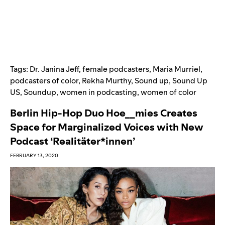
Tags:
Dr. Janina Jeff
,
female podcasters
,
Maria Murriel
,
podcasters of color
,
Rekha Murthy
,
Sound up
,
Sound Up
US
,
Soundup
,
women in podcasting
,
women of color
Berlin Hip-Hop Duo Hoe__mies Creates
Space for Marginalized Voices with New
Podcast ‘Realitäter*innen’
FEBRUARY 13, 2020