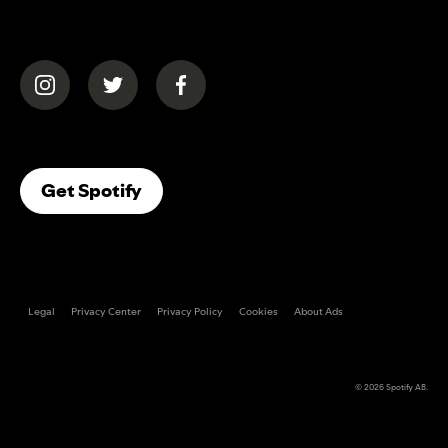
(opens in a new tab)
(opens in a new tab)
(opens in a new tab)
(opens In A New Tab)
Get Spotify
Legal
Privacy Center
Privacy Policy
Cookies
About Ads
© 2026
Spotify AB
.