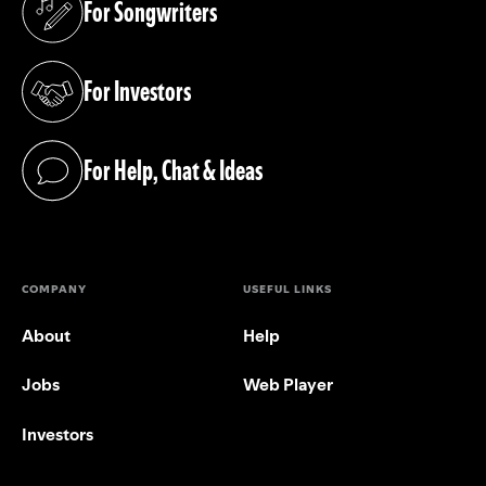
For Songwriters
(opens in a new tab)
For Investors
(opens in a new tab)
For Help, Chat & Ideas
(opens in a new tab)
COMPANY
USEFUL LINKS
About
Help
Jobs
Web Player
Investors