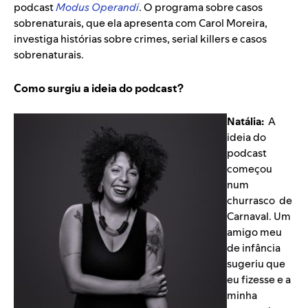
podcast
Modus Operandi
. O programa sobre casos
sobrenaturais, que ela apresenta com Carol Moreira,
investiga histórias sobre crimes, serial killers e casos
sobrenaturais.
Como surgiu a ideia do podcast?
Natália:
A
ideia do
podcast
começou
num
churrasco de
Carnaval. Um
amigo meu
de infância
sugeriu que
eu fizesse e a
minha