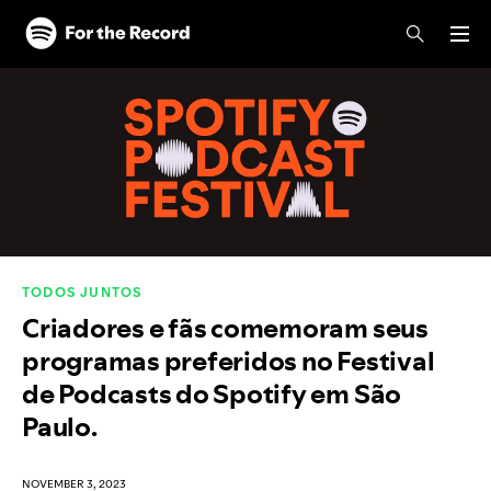
Skip to main content
Skip to footer
TODOS JUNTOS
Criadores e fãs comemoram seus
programas preferidos no Festival
de Podcasts do Spotify em São
Paulo.
NOVEMBER 3, 2023