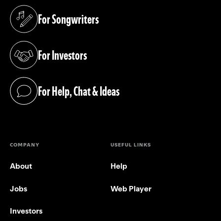
For Songwriters
(opens in a new tab)
For Investors
(opens in a new tab)
For Help, Chat & Ideas
(opens in a new tab)
COMPANY
USEFUL LINKS
About
Help
Jobs
Web Player
Investors