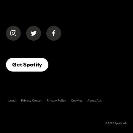
(opens in a new tab)
(opens in a new tab)
(opens in a new tab)
(opens In A New Tab)
Get Spotify
Legal
Privacy Center
Privacy Policy
Cookies
About Ads
© 2026
Spotify AB
.