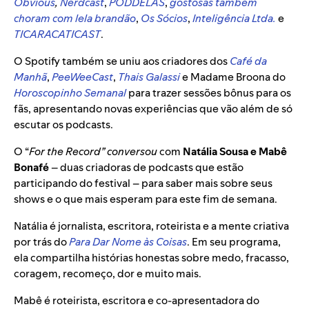
Obvious
,
Nerdcast
,
PODDELAS
,
gostosas também
choram com lela brandão
,
Os Sócios
,
Inteligência Ltda.
e
TICARACATICAST
.
O Spotify também se uniu aos criadores dos
Café da
Manhã
,
PeeWeeCast
,
Thais Galassi
e Madame Broona do
Horoscopinho Semanal
para trazer sessões bônus para os
fãs, apresentando novas experiências que vão além de só
escutar os podcasts.
O “
For the Record” conversou
com
Natália Sousa e Mabê
Bonafé
– duas criadoras de podcasts que estão
participando do festival – para saber mais sobre seus
shows e o que mais esperam para este fim de semana.
Natália é jornalista, escritora, roteirista e a mente criativa
por trás do
Para Dar Nome às Coisas
. Em seu programa,
ela compartilha histórias honestas sobre medo, fracasso,
coragem, recomeço, dor e muito mais.
Mabê é roteirista, escritora e co-apresentadora do