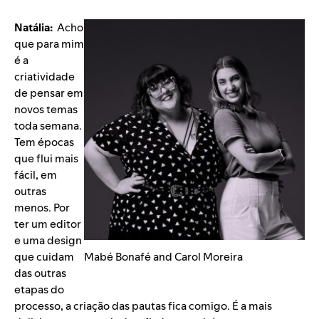
Natália:
Acho
que para mim
é a
criatividade
de pensar em
novos temas
toda semana.
Tem épocas
que flui mais
fácil, em
outras
menos. Por
ter um editor
e uma design
que cuidam
Mabé Bonafé and Carol Moreira
das outras
etapas do
processo, a criação das pautas fica comigo. É a mais