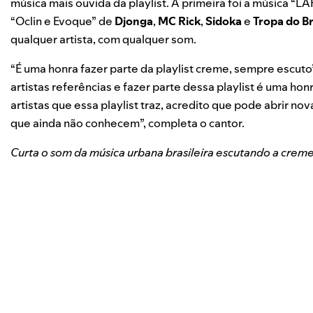
música mais ouvida da playlist. A primeira foi a música “
LA
“
Oclin e Evoque
” de
Djonga
,
MC Rick
,
Sidoka
e
Tropa do B
qualquer artista, com qualquer som.
“É uma honra fazer parte da playlist creme, sempre escuto”
artistas referências e fazer parte dessa playlist é uma h
artistas que essa playlist traz, acredito que pode abrir n
que ainda não conhecem
”, completa o cantor.
Curta o som da música urbana brasileira escutando a creme