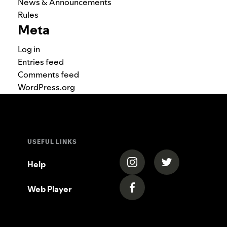
News & Announcements
Rules
Meta
Log in
Entries feed
Comments feed
WordPress.org
USEFUL LINKS
(opens in a new tab)
(opens in a new
Help
Web Player
(opens in a new tab)