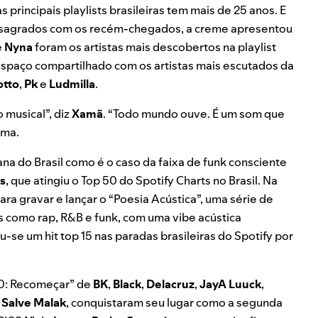
 principais playlists brasileiras tem mais de 25 anos. E
consagrados com os recém-chegados, a creme apresentou
e
Nyna
foram os artistas mais descobertos na playlist
espaço compartilhado com os artistas mais escutados da
otto
,
Pk
e
Ludmilla
.
 musical”, diz
Xamã
. “Todo mundo ouve. É um som que
rma.
a do Brasil como é o caso da faixa de funk consciente
s
, que atingiu o Top 50 do Spotify Charts no Brasil. Na
ra gravar e lançar o “Poesia Acústica”, uma série de
s como rap, R&B e funk, com uma vibe acústica
u-se um hit top 15 nas paradas brasileiras do Spotify por
10: Recomeçar
” de
BK
,
Black
,
Delacruz
,
JayA Luuck
,
e
Salve Malak
, conquistaram seu lugar como a segunda