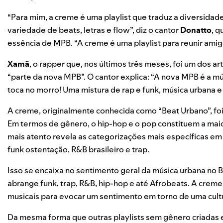
“Para mim, a creme é uma playlist que traduz a diversidad
variedade de beats, letras e flow”, diz o cantor
Donatto
, 
essência de MPB. “A creme é uma playlist para reunir amigo
Xamã
, o rapper que, nos últimos três meses, foi um dos a
“parte da nova MPB”. O cantor explica: “A nova MPB
é a mú
toca no morro
! Uma mistura de rap e funk, música urbana e
A creme, originalmente conhecida como “Beat Urbano”, foi
Em termos de gênero, o hip-hop e o pop constituem a maior
mais atento revela as categorizações mais específicas em 
funk ostentação, R&B brasileiro e trap.
Isso se encaixa no sentimento geral da música urbana no B
abrange funk, trap, R&B, hip-hop e até Afrobeats. A creme
musicais para evocar um sentimento em torno de uma cult
Da mesma forma que outras playlists sem gênero criadas 