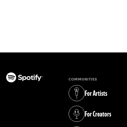
COMMUNITIES
(opens in a new tab)
For Artists
(opens in a new tab)
For Creators
(opens in a new tab)