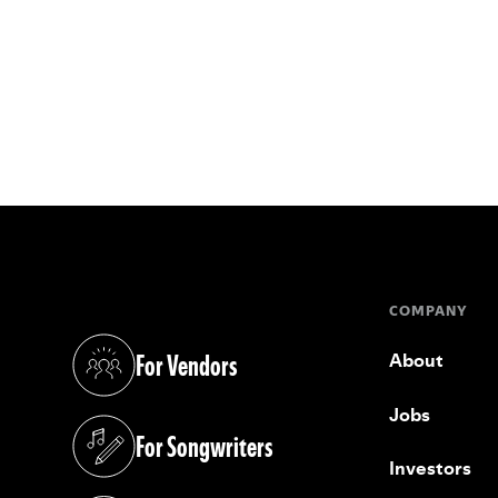
COMPANY
For Vendors
About
(opens in a new tab)
Jobs
For Songwriters
(opens in a new tab)
Investors