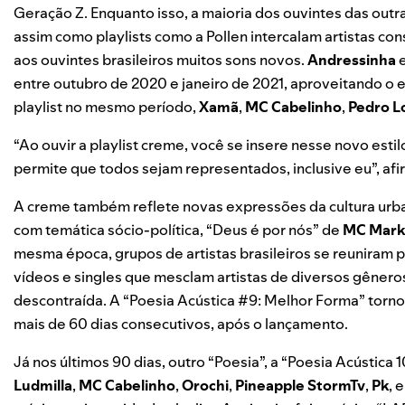
Geração Z. Enquanto isso, a maioria dos ouvintes das outras
assim como playlists como a Pollen intercalam artistas 
aos ouvintes brasileiros muitos sons novos.
Andressinha
entre outubro de 2020 e janeiro de 2021, aproveitando o 
playlist no mesmo período,
Xamã
,
MC Cabelinho
,
Pedro L
“Ao ouvir a playlist creme, você se insere nesse novo estilo
permite que todos sejam representados, inclusive eu”, afi
A creme também reflete novas expressões da cultura urban
com temática sócio-política, “
Deus é por nós
” de
MC Mark
mesma época, grupos de artistas brasileiros se reuniram pa
vídeos e singles que mesclam artistas de diversos gênero
descontraída. A “
Poesia Acústica #9
:
Melhor Forma
” torno
mais de 60 dias consecutivos, após o lançamento.
Já nos últimos 90 dias, outro “Poesia”, a “
Poesia Acústica 
Ludmilla
,
MC Cabelinho
,
Orochi
,
Pineapple
StormTv
,
Pk
, 