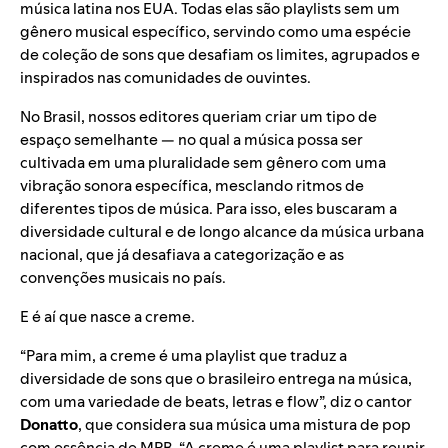
música latina nos EUA. Todas elas são playlists sem um
gênero musical específico, servindo como uma espécie
de coleção de sons que desafiam os limites, agrupados e
inspirados nas comunidades de ouvintes.
No Brasil, nossos editores queriam criar um tipo de
espaço semelhante — no qual a música possa ser
cultivada em uma pluralidade sem gênero com uma
vibração sonora específica, mesclando ritmos de
diferentes tipos de música. Para isso, eles buscaram a
diversidade cultural e de longo alcance da música urbana
nacional, que já desafiava a categorização e as
convenções musicais no país.
E é aí que nasce a
creme
.
“Para mim, a creme é uma playlist que traduz a
diversidade de sons que o brasileiro entrega na música,
com uma variedade de beats, letras e flow”, diz o cantor
Donatto
, que considera sua música uma mistura de pop
com essência de MPB. “A creme é uma playlist para reunir