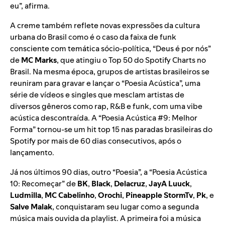
eu”, afirma.
A creme também reflete novas expressões da cultura
urbana do Brasil como é o caso da faixa de funk
consciente com temática sócio-política, “
Deus é por nós
”
de
MC Marks
, que atingiu o Top 50 do Spotify Charts no
Brasil. Na mesma época, grupos de artistas brasileiros se
reuniram para gravar e lançar o “Poesia Acústica”, uma
série de vídeos e singles que mesclam artistas de
diversos gêneros como rap, R&B e funk, com uma vibe
acústica descontraída. A “
Poesia Acústica #9
:
Melhor
Forma
” tornou-se um hit top 15 nas paradas brasileiras do
Spotify por mais de 60 dias consecutivos, após o
lançamento.
Já nos últimos 90 dias, outro “Poesia”, a “
Poesia Acústica
10: Recomeçar
” de
BK
,
Black
,
Delacruz
,
JayA Luuck
,
Ludmilla
,
MC Cabelinho
,
Orochi
,
Pineapple
StormTv
,
Pk
, e
Salve Malak
, conquistaram seu lugar como a segunda
música mais ouvida da playlist. A primeira foi a música