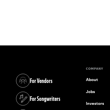
COMPANY
For Vendors
About
(opens in a new tab)
Jobs
For Songwriters
(opens in a new tab)
Investors