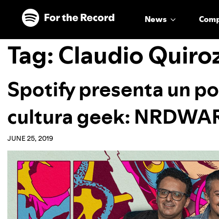
Skip to main content
Skip to footer
News
Com
Tag:
Claudio Quiro
Spotify presenta un po
cultura geek: NRDWA
JUNE 25, 2019