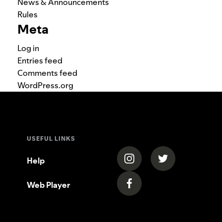
News & Announcements
Rules
Meta
Log in
Entries feed
Comments feed
WordPress.org
USEFUL LINKS
(opens in a new tab)
(opens in a new
Help
Web Player
(opens in a new tab)