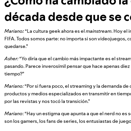
¿Cómo ha cambiado la 
década desde que se 
Mariano
:
“
La cultura geek ahora es el
mainstream
. Hoy el
FIFA. Todos somos parte: no importa si son videojuegos, co
quedarse.”
Asher:
“Yo diría que el cambio más impactante es el strea
pasando. Parece inverosímil pensar que hace apenas diez 
tiempo?”
Mariano:
“Por si fuera poco, el streaming y la demanda de
productos y medios especializados en transmitir en tiemp
por las revistas y nos tocó la transición.”
Mariano
: “Hay un estigma que apunta a que el nerd no es 
son los gamers, los fans de series, los entusiastas de jue