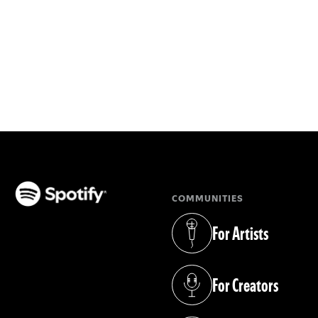
COMMUNITIES
(opens in a new tab)
For Artists
(opens in a new tab)
For Creators
(opens in a new tab)