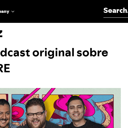
Search for:
pany
z
dcast original sobre
RE