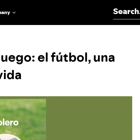
Search for:
pany
uego: el fútbol, una
vida