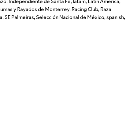
azo
,
Independiente de Santa Fe
,
latam
,
Latin America
,
umas y Rayados de Monterrey
,
Racing Club
,
Raza
ta
,
SE Palmeiras
,
Selección Nacional de México
,
spanish
,