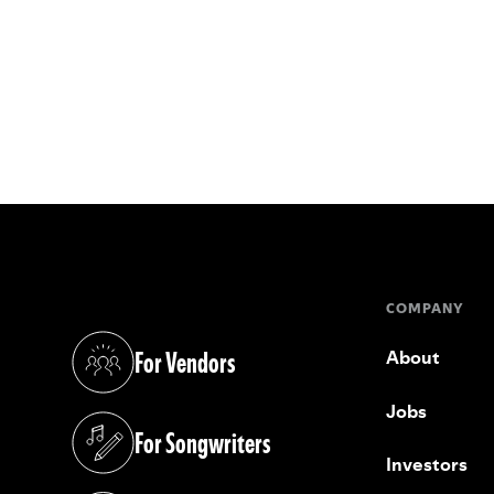
COMPANY
For Vendors
About
(opens in a new tab)
Jobs
For Songwriters
(opens in a new tab)
Investors