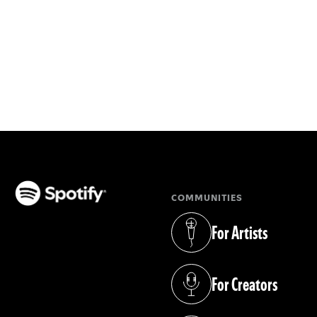
COMMUNITIES
(opens in a new tab)
For Artists
(opens in a new tab)
For Creators
(opens in a new tab)