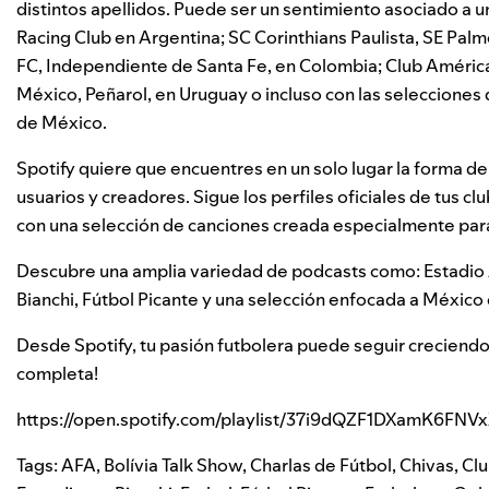
distintos apellidos. Puede ser un sentimiento asociado a u
Racing Club
en Argentina;
SC Corinthians Paulista
,
SE Palm
FC
,
Independiente de Santa Fe
, en Colombia;
Club Améric
México,
Peñarol
, en Uruguay o incluso con las selecciones
de México
.
Spotify quiere que encuentres en un solo lugar la forma de
usuarios y creadores. Sigue los perfiles oficiales de tus clu
con una selección de canciones creada especialmente para
Descubre una amplia variedad de podcasts como:
Estadio
Bianchi
,
Fútbol Picante
y una selección enfocada a México e
Desde Spotify, tu pasión futbolera puede seguir creciendo.
completa!
https://open.spotify.com/playlist/37i9dQZF1DXamK6F
Tags:
AFA
,
Bolívia Talk Show
,
Charlas de Fútbol
,
Chivas
,
Clu