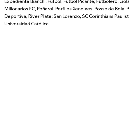
Expediente Bianchi
,
Futbol
,
Fútbol Picante
,
Futbolero
,
Gol
Millonarios FC
,
Peñarol
,
Perfiles Xeneixes
,
Posse de Bola
,
P
Deportiva
,
River Plate; San Lorenzo
,
SC Corinthians Paulis
Universidad Católica