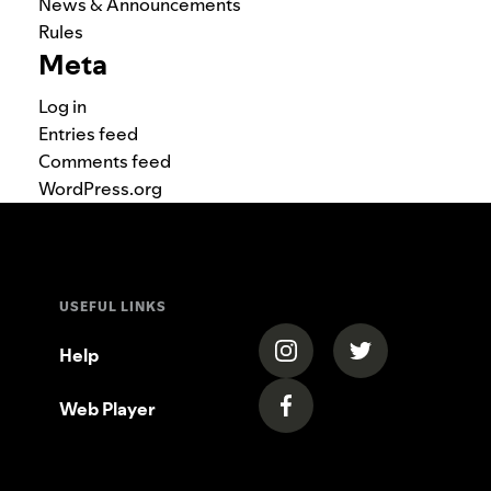
News & Announcements
Rules
Meta
Log in
Entries feed
Comments feed
WordPress.org
USEFUL LINKS
(opens in a new tab)
(opens in a new
Help
Web Player
(opens in a new tab)