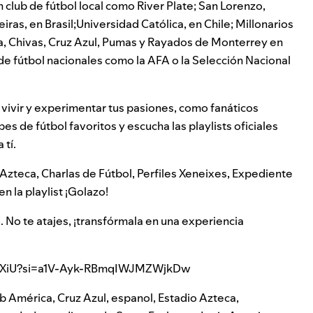
n club de fútbol local como
River Plate
;
San Lorenzo
,
eiras
, en Brasil;
Universidad Católica
, en Chile;
Millonarios
a
,
Chivas
,
Cruz Azul
,
Pumas
y
Rayados de Monterrey
en
 de fútbol nacionales como la
AFA
o la
Selección Nacional
 vivir y experimentar tus pasiones, como fanáticos
bes de fútbol favoritos y escucha las playlists oficiales
 tí.
 Azteca
,
Charlas de Fútbol
,
Perfiles Xeneixes
,
Expediente
n la playlist
¡Golazo!
 No te atajes, ¡transfórmala en una experiencia
NVxXiU?si=a1V-Ayk-RBmqIWJMZWjkDw
b América
,
Cruz Azul
,
espanol
,
Estadio Azteca
,