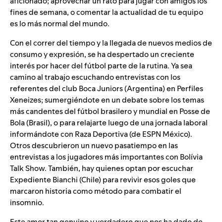
aficionado; aprovechar un rato para jugar con amigos los
fines de semana, o comentar la actualidad de tu equipo
es lo más normal del mundo.
Con el correr del tiempo y la llegada de nuevos medios de
consumo y expresión, se ha despertado un creciente
interés por hacer del fútbol parte de la rutina. Ya sea
camino al trabajo escuchando entrevistas con los
referentes del club Boca Juniors (Argentina) en
Perfiles
Xeneizes
; sumergiéndote en un debate sobre los temas
más candentes del fútbol brasilero y mundial en
Posse de
Bola
(Brasil), o para relajarte luego de una jornada laboral
informándote con
Raza Deportiva
(de ESPN México)
.
Otros descubrieron un nuevo pasatiempo en las
entrevistas a los jugadores más importantes con
Bolívia
Talk Show
. También, hay quienes optan por escuchar
Expediente Bianchi
(Chile)
para revivir esos goles que
marcaron historia como método para combatir el
insomnio.
Este amor tan genuino y verdadero que nos ha dado de