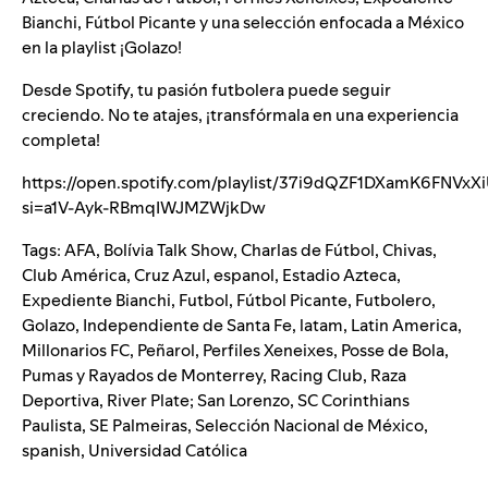
Bianchi
,
Fútbol Picante
y una selección enfocada a México
en la playlist
¡Golazo!
Desde Spotify, tu pasión futbolera puede seguir
creciendo. No te atajes, ¡transfórmala en una experiencia
completa!
https://open.spotify.com/playlist/37i9dQZF1DXamK6FNVxX
si=a1V-Ayk-RBmqIWJMZWjkDw
Tags:
AFA
,
Bolívia Talk Show
,
Charlas de Fútbol
,
Chivas
,
Club América
,
Cruz Azul
,
espanol
,
Estadio Azteca
,
Expediente Bianchi
,
Futbol
,
Fútbol Picante
,
Futbolero
,
Golazo
,
Independiente de Santa Fe
,
latam
,
Latin America
,
Millonarios FC
,
Peñarol
,
Perfiles Xeneixes
,
Posse de Bola
,
Pumas y Rayados de Monterrey
,
Racing Club
,
Raza
Deportiva
,
River Plate; San Lorenzo
,
SC Corinthians
Paulista
,
SE Palmeiras
,
Selección Nacional de México
,
spanish
,
Universidad Católica