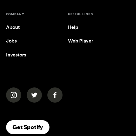
COMPANY
USEFUL LINKS
About
Help
Jobs
Web Player
Investors
(opens in a new tab)
(opens in a new tab)
(opens in a new tab)
(opens In A New Tab)
Get Spotify