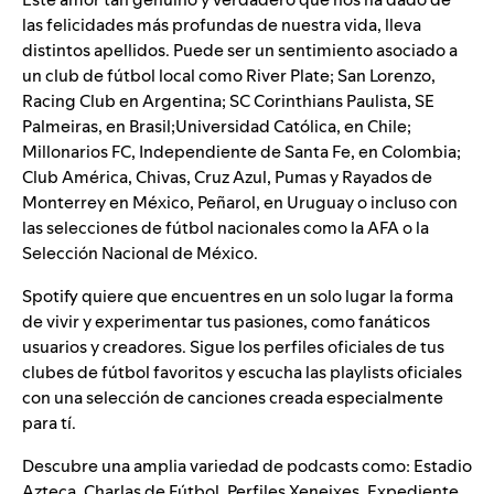
las felicidades más profundas de nuestra vida, lleva
distintos apellidos. Puede ser un sentimiento asociado a
un club de fútbol local como
River Plate
;
San Lorenzo
,
Racing Club
en Argentina;
SC Corinthians Paulista
,
SE
Palmeiras
, en Brasil;
Universidad Católica
, en Chile;
Millonarios FC
,
Independiente de Santa Fe
, en Colombia;
Club América
,
Chivas
,
Cruz Azul
,
Pumas
y
Rayados de
Monterrey
en México,
Peñarol
, en Uruguay o incluso con
las selecciones de fútbol nacionales como la
AFA
o la
Selección Nacional de México
.
Spotify quiere que encuentres en un solo lugar la forma
de vivir y experimentar tus pasiones, como fanáticos
usuarios y creadores. Sigue los perfiles oficiales de tus
clubes de fútbol favoritos y escucha las playlists oficiales
con una selección de canciones creada especialmente
para tí.
Descubre una amplia variedad de podcasts como:
Estadio
Azteca
,
Charlas de Fútbol
,
Perfiles Xeneixes
,
Expediente