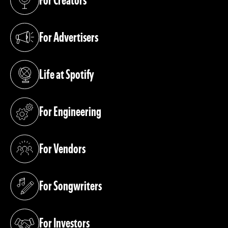
For Creators
(opens in a new tab)
For Advertisers
(opens in a new tab)
Life at Spotify
(opens in a new tab)
For Engineering
(opens in a new tab)
For Vendors
(opens in a new tab)
For Songwriters
(opens in a new tab)
For Investors