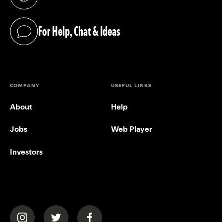
(opens in a new tab)
For Help, Chat & Ideas
(opens in a new tab)
COMPANY
USEFUL LINKS
About
Help
Jobs
Web Player
Investors
(opens in a new tab)
(opens in a new tab)
(opens in a new tab)