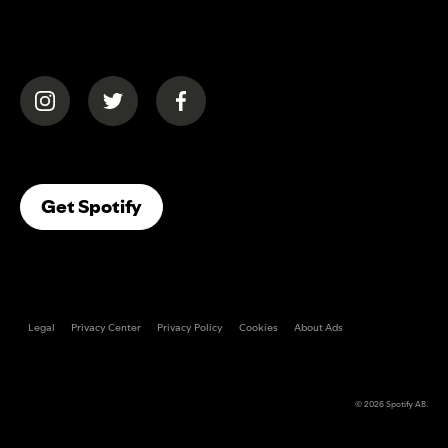
(opens in a new tab)
(opens in a new tab)
(opens in a new tab)
(opens In A New Tab)
Get Spotify
Legal
Privacy Center
Privacy Policy
Cookies
About Ads
© 2026
Spotify AB
.