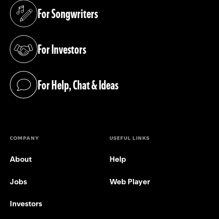
For Songwriters
(opens in a new tab)
For Investors
(opens in a new tab)
For Help, Chat & Ideas
(opens in a new tab)
COMPANY
USEFUL LINKS
About
Help
Jobs
Web Player
Investors