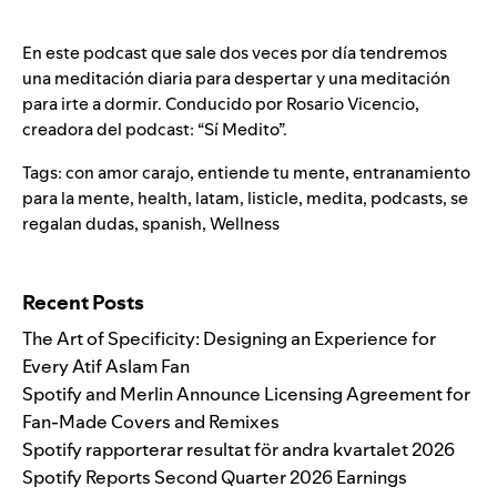
En este podcast que sale dos veces por día tendremos
una meditación diaria para despertar y una meditación
para irte a dormir. Conducido por Rosario Vicencio,
creadora del podcast: “Sí Medito”.
Tags:
con amor carajo
,
entiende tu mente
,
entranamiento
para la mente
,
health
,
latam
,
listicle
,
medita
,
podcasts
,
se
regalan dudas
,
spanish
,
Wellness
Search for:
Recent Posts
The Art of Specificity: Designing an Experience for
Every Atif Aslam Fan
Spotify and Merlin Announce Licensing Agreement for
Fan-Made Covers and Remixes
Spotify rapporterar resultat för andra kvartalet 2026
Spotify Reports Second Quarter 2026 Earnings