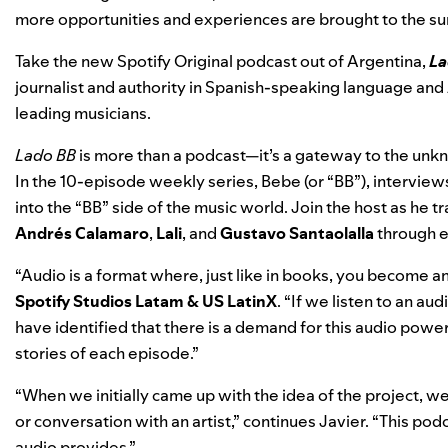
more opportunities and experiences are brought to the su
Take the new Spotify Original podcast out of Argentina,
La
journalist and authority in Spanish-speaking language and
leading musicians.
Lado BB
is more than a podcast—it’s a gateway to the unkn
In the 10-episode weekly series, Bebe (or “BB”), interviews
into the “BB” side of the music world. Join the host as he tr
Andrés Calamaro
,
Lali
,
and
Gustavo Santaolalla
through e
“Audio is a format where, just like in books, you become an 
Spotify Studios Latam & US LatinX
. “If we listen to an au
have identified that there is a demand for this audio power 
stories of each episode.”
“When we initially came up with the idea of the project, 
or conversation with an artist,” continues Javier. “This po
audio provides.”