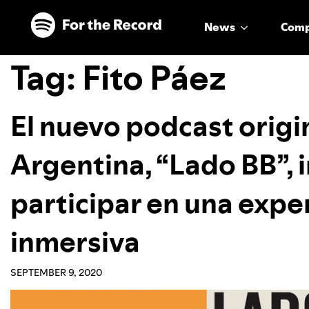
Skip to main content
Skip to footer
News
Com
Tag:
Fito Páez
El nuevo podcast origi
Argentina, “Lado BB”, i
participar en una expe
inmersiva
SEPTEMBER 9, 2020