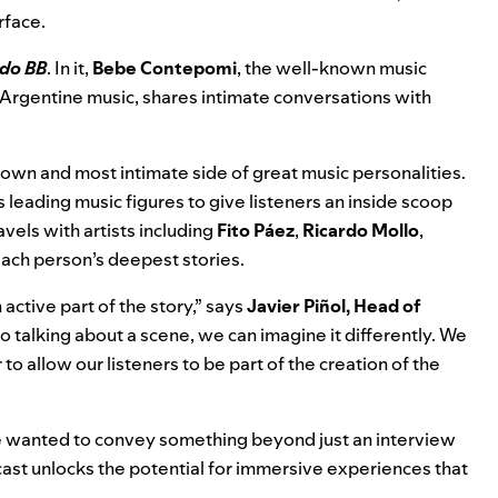
rface.
do BB
. In it,
Bebe Contepomi
, the well-known music
 Argentine music, shares intimate conversations with
own and most intimate side of great music personalities.
 leading music figures to give listeners an inside scoop
avels with artists including
Fito Páez
,
Ricardo Mollo
,
ach person’s deepest stories.
active part of the story,” says
Javier Piñol, Head of
dio talking about a scene, we can imagine it differently. We
to allow our listeners to be part of the creation of the
we wanted to convey something beyond just an interview
dcast unlocks the potential for immersive experiences that