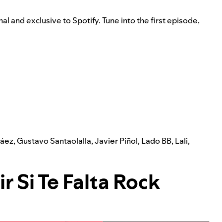
nal and exclusive to Spotify. Tune into the first episode,
Páez
,
Gustavo Santaolalla
,
Javier Piñol
,
Lado BB
,
Lali
,
r Si Te Falta Rock