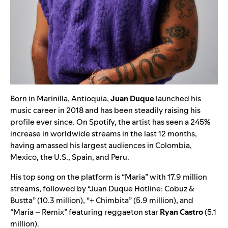
Born in Marinilla, Antioquia,
Juan Duque
launched his
music career in 2018 and has been steadily raising his
profile ever since. On Spotify, the artist has seen a 245%
increase in worldwide streams in the last 12 months,
having amassed his largest audiences in Colombia,
Mexico, the U.S., Spain, and Peru.
His top song on the platform is
“
Maria
”
with 17.9 million
streams, followed by
“
Juan Duque Hotline: Cobuz &
Bustta
”
(10.3 million),
“
+ Chimbita
”
(5.9 million), and
“
Maria – Remix
” featuring reggaeton star
Ryan Castro
(5.1
million).