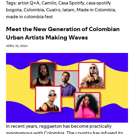
Tags:
artist Q+A
,
Camilo
,
Casa Spotify
,
casa spotify
bogota
,
Colombia
,
Cuatro
,
latam
,
Made in Colombia
,
made in colombia fest
Meet the New Generation of Colombian
Urban Artists Making Waves
APRIL 10, 2024
In recent years, reggaeton has become practically
synonymous with Colombia. The country has infused its