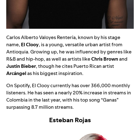
Carlos Alberto Valoyes Rentería, known by his stage
name,
El Clooy
, is a young, versatile urban artist from
Antioquia. Growing up, he was influenced by genres like
R&B and hip-hop, as well as artists like
Chris Brown
and
Justin Bieber
, though he cites Puerto Rican artist
Arcángel
as his biggest inspiration.
On Spotify, El Clooy currently has over 366,000 monthly
listeners. He has seen a nearly 20% increase in streams in
Colombia in the last year, with his top song
“
Ganas
”
surpassing 8.7 million streams.
Esteban Rojas