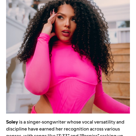
Soley
is a singer-songwriter whose vocal versatility and
discipline have earned her recognition across various
genres, with songs like
“
3:33
”
and
“
Respira
”
racking up