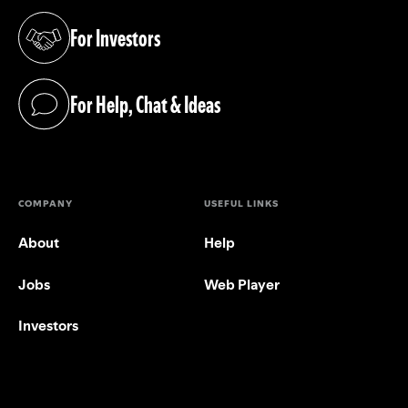
For Investors
(opens in a new tab)
For Help, Chat & Ideas
(opens in a new tab)
COMPANY
USEFUL LINKS
About
Help
Jobs
Web Player
Investors