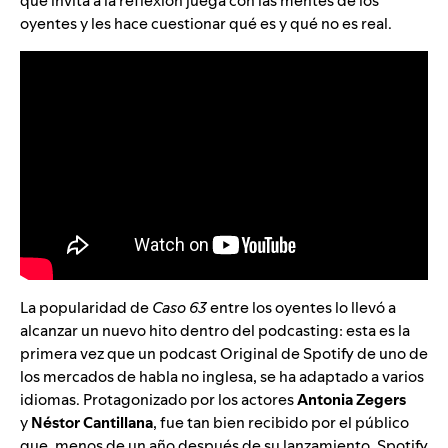
que invita a la reflexión juega con las mentes de los
oyentes y les hace cuestionar qué es y qué no es real.
La popularidad de
Caso 63
entre los oyentes lo llevó a
alcanzar un nuevo hito dentro del podcasting: esta es la
primera vez que un podcast Original de Spotify de uno de
los mercados de habla no inglesa, se ha adaptado a varios
idiomas. Protagonizado por los actores
Antonia Zegers
y
Néstor Cantillana
, fue tan bien recibido por el público
que, menos de un año después de su lanzamiento,
Spotify