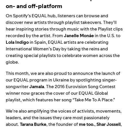
on- and off-platform
On Spotify’s
EQUAL hub
, listeners can browse and
discover new artists through playlist takeovers. They’ll
hear inspiring stories through music with the Playlist clips
recorded by the artist. From
Janelle Monáe
in the
U.S.
to
Lola Indigo
in
Spain
, EQUAL artists are celebrating
International Women’s Day by taking the reins and
creating special playlists to celebrate women across the
globe.
This month, we are also proud to announce the launch of
our EQUAL program in Ukraine by spotlighting singer-
songwriter
Jamala
. The 2016 Eurovision Song Contest
winner now graces the cover of our
EQUAL Global
playlist
, which features her song “
Take Me To A Place
.”
We’re also amplifying the voices of activists, movements,
leaders, and the issues they care most passionately
about.
Tarana Burke
, the founder of
me too.
,
Shar Jossell
,