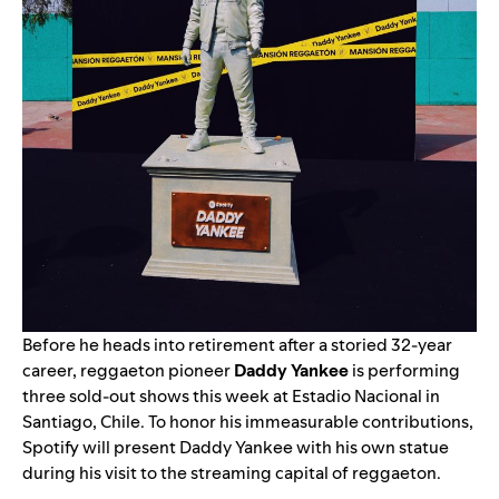
Before he heads into retirement after a storied 32-year
career, reggaeton pioneer
Daddy Yankee
is performing
three sold-out shows this week at Estadio Nacional in
Santiago, Chile. To honor his immeasurable contributions,
Spotify will present Daddy Yankee with his own statue
during his visit to the
streaming capital of reggaeton
.