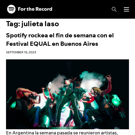
Skip to main content
Skip to footer
Tag:
julieta laso
Spotify rockea el fin de semana con el
Festival EQUAL en Buenos Aires
SEPTEMBER 19, 2023
En Argentina la semana pasada se reunieron artistas,