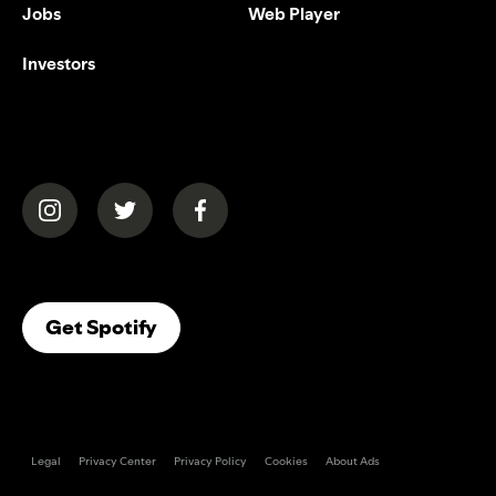
Jobs
Web Player
Investors
(opens in a new tab)
(opens in a new tab)
(opens in a new tab)
(opens In A New Tab)
Get Spotify
Legal
Privacy Center
Privacy Policy
Cookies
About Ads