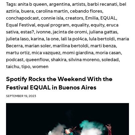
Tags:
anita b queen
,
argentina
,
artists
,
barbi recanati
,
bel
aztiria
,
buera
,
carolina martin
,
cebando flores
,
conchapodcast
,
connie isla
,
creators
,
Emilia
,
EQUAL
,
Equal Festival
,
equal program
,
equality
,
equity
,
eruca
sativa
,
estas?
,
ivonne
,
jacinta de oromi
,
juliana gattas
,
julieta laso
,
karina
,
la one
,
lali la pol4ca
,
lula bertoldi
,
maria
Becerra
,
marian soler
,
marilina bertoldi
,
marti benza
,
martu ortiz
,
mica vazquez
,
momi giardina
,
moria casan
,
podcast
,
queenflow
,
shakira
,
silvina moreno
,
soledad
,
taichu
,
tipo
,
women
Spotify Rocks the Weekend With the
Festival EQUAL in Buenos Aires
SEPTEMBER 19, 2023