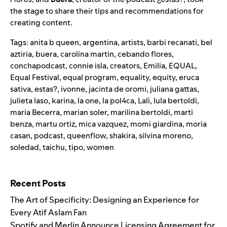
the stage to share their tips and recommendations for
creating content.
Tags:
anita b queen
,
argentina
,
artists
,
barbi recanati
,
bel
aztiria
,
buera
,
carolina martin
,
cebando flores
,
conchapodcast
,
connie isla
,
creators
,
Emilia
,
EQUAL
,
Equal Festival
,
equal program
,
equality
,
equity
,
eruca
sativa
,
estas?
,
ivonne
,
jacinta de oromi
,
juliana gattas
,
julieta laso
,
karina
,
la one
,
la pol4ca
,
Lali
,
lula bertoldi
,
maria Becerra
,
marian soler
,
marilina bertoldi
,
marti
benza
,
martu ortiz
,
mica vazquez
,
momi giardina
,
moria
casan
,
podcast
,
queenflow
,
shakira
,
silvina moreno
,
soledad
,
taichu
,
tipo
,
women
Search for:
Recent Posts
The Art of Specificity: Designing an Experience for
Every Atif Aslam Fan
Spotify and Merlin Announce Licensing Agreement for