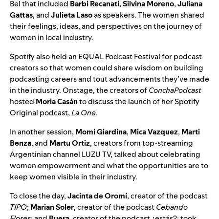
Bel that included
Barbi Recanati
,
Silvina Moreno
,
Juliana
Gattas
, and
Julieta Laso
as speakers. The women shared
their feelings, ideas, and perspectives on the journey of
women in local industry.
Spotify also held an EQUAL Podcast Festival for podcast
creators so that women could share wisdom on building
podcasting careers and tout advancements they’ve made
in the industry. Onstage, the creators of
ConchaPodcast
hosted
Moria Casán
to discuss the launch of her Spotify
Original podcast,
La One
.
In another session,
Momi Giardina
,
Mica Vazquez
,
Marti
Benza
, and
Martu Ortiz
, creators from top-streaming
Argentinian channel LUZU TV, talked about celebrating
women empowerment and what the opportunities are to
keep women visible in their industry.
To close the day,
Jacinta de Oromí
, creator of the podcast
TIPO
;
Marian Soler
, creator of the podcast
Cebando
Flores
; and
Buera
, creator of the podcast
¿estás?
; took