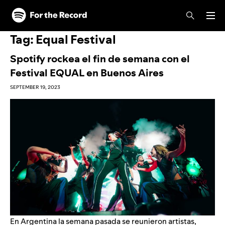
Skip to main content
Skip to footer
Tag:
Equal Festival
Spotify rockea el fin de semana con el
Festival EQUAL en Buenos Aires
SEPTEMBER 19, 2023
En Argentina la semana pasada se reunieron artistas,