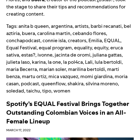
the stage to share their tips and recommendations for
creating content.
Tags:
anita b queen
,
argentina
,
artists
,
barbi recanati
,
bel
aztiria
,
buera
,
carolina martin
,
cebando flores
,
conchapodcast
,
connie isla
,
creators
,
Emilia
,
EQUAL
,
Equal Festival
,
equal program
,
equality
,
equity
,
eruca
sativa
,
estas?
,
ivonne
,
jacinta de oromi
,
juliana gattas
,
julieta laso
,
karina
,
la one
,
la pol4ca
,
Lali
,
lula bertoldi
,
maria Becerra
,
marian soler
,
marilina bertoldi
,
marti
benza
,
martu ortiz
,
mica vazquez
,
momi giardina
,
moria
casan
,
podcast
,
queenflow
,
shakira
,
silvina moreno
,
soledad
,
taichu
,
tipo
,
women
Spotify’s EQUAL Festival Brings Together
Outstanding Colombian Voices in an All-
Female Lineup
MARCH 17, 2022