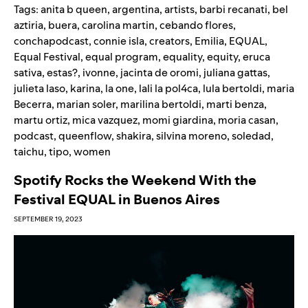
Tags:
anita b queen
,
argentina
,
artists
,
barbi recanati
,
bel
aztiria
,
buera
,
carolina martin
,
cebando flores
,
conchapodcast
,
connie isla
,
creators
,
Emilia
,
EQUAL
,
Equal Festival
,
equal program
,
equality
,
equity
,
eruca
sativa
,
estas?
,
ivonne
,
jacinta de oromi
,
juliana gattas
,
julieta laso
,
karina
,
la one
,
lali la pol4ca
,
lula bertoldi
,
maria
Becerra
,
marian soler
,
marilina bertoldi
,
marti benza
,
martu ortiz
,
mica vazquez
,
momi giardina
,
moria casan
,
podcast
,
queenflow
,
shakira
,
silvina moreno
,
soledad
,
taichu
,
tipo
,
women
Spotify Rocks the Weekend With the
Festival EQUAL in Buenos Aires
SEPTEMBER 19, 2023