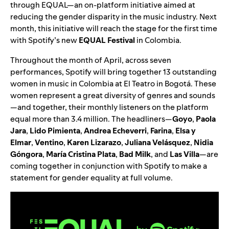
through EQUAL—an on-platform initiative aimed at
reducing the gender disparity in the music industry. Next
month, this initiative will reach the stage for the first time
with Spotify’s new
EQUAL Festival
in Colombia.
Throughout the month of April, across seven
performances, Spotify will bring together 13 outstanding
women in music in Colombia at El Teatro in Bogotá. These
women represent a great diversity of genres and sounds
—and together, their monthly listeners on the platform
equal more than 3.4 million. The headliners—
Goyo
,
Paola
Jara
,
Lido
Pimienta
,
Andrea
Echeverri
,
Farina
,
Elsa
y
Elmar
,
Ventino
,
Karen
Lizarazo
,
Juliana
Velásquez
,
Nidia
Góngora
,
María
Cristina
Plata
,
Bad
Milk
, and
Las
Villa
—are
coming together in conjunction with Spotify to make a
statement for gender equality at full volume.