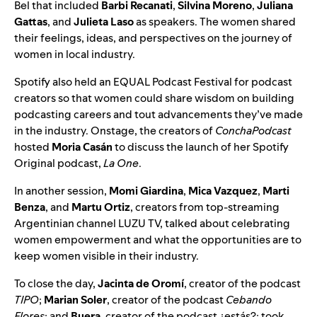
Bel that included
Barbi Recanati
,
Silvina Moreno
,
Juliana
Gattas
, and
Julieta Laso
as speakers. The women shared
their feelings, ideas, and perspectives on the journey of
women in local industry.
Spotify also held an EQUAL Podcast Festival for podcast
creators so that women could share wisdom on building
podcasting careers and tout advancements they’ve made
in the industry. Onstage, the creators of
ConchaPodcast
hosted
Moria Casán
to discuss the launch of her Spotify
Original podcast,
La One
.
In another session,
Momi Giardina
,
Mica Vazquez
,
Marti
Benza
, and
Martu Ortiz
, creators from top-streaming
Argentinian channel LUZU TV, talked about celebrating
women empowerment and what the opportunities are to
keep women visible in their industry.
To close the day,
Jacinta de Oromí
, creator of the podcast
TIPO
;
Marian Soler
, creator of the podcast
Cebando
Flores
; and
Buera
, creator of the podcast
¿estás?
; took