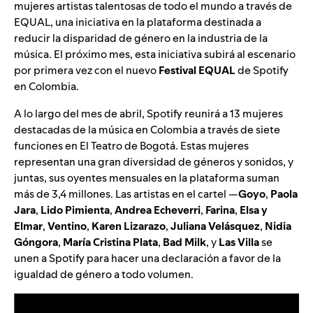
mujeres artistas talentosas de todo el mundo a través de
EQUAL, una iniciativa en la plataforma destinada a
reducir la disparidad de género en la industria de la
música. El próximo mes, esta iniciativa subirá al escenario
por primera vez con el nuevo
Festival EQUAL
de Spotify
en Colombia.
A lo largo del mes de abril, Spotify reunirá a 13 mujeres
destacadas de la música en Colombia a través de siete
funciones en El Teatro de Bogotá. Estas mujeres
representan una gran diversidad de géneros y sonidos, y
juntas, sus oyentes mensuales en la plataforma suman
más de 3,4 millones. Las artistas en el cartel —
Goyo
,
Paola
Jara
,
Lido
Pimienta
,
Andrea
Echeverri
,
Farina
,
Elsa
y
Elmar
,
Ventino
,
Karen
Lizarazo
,
Juliana
Velásquez
,
Nidia
Góngora
,
María
Cristina
Plata
,
Bad
Milk
, y
Las
Villa
se
unen a Spotify para hacer una declaración a favor de la
igualdad de género a todo volumen.