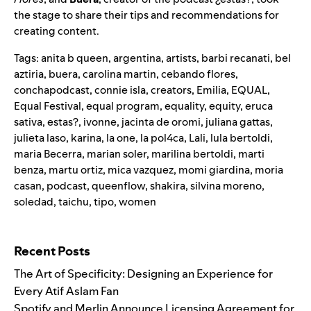
the stage to share their tips and recommendations for
creating content.
Tags:
anita b queen
,
argentina
,
artists
,
barbi recanati
,
bel
aztiria
,
buera
,
carolina martin
,
cebando flores
,
conchapodcast
,
connie isla
,
creators
,
Emilia
,
EQUAL
,
Equal Festival
,
equal program
,
equality
,
equity
,
eruca
sativa
,
estas?
,
ivonne
,
jacinta de oromi
,
juliana gattas
,
julieta laso
,
karina
,
la one
,
la pol4ca
,
Lali
,
lula bertoldi
,
maria Becerra
,
marian soler
,
marilina bertoldi
,
marti
benza
,
martu ortiz
,
mica vazquez
,
momi giardina
,
moria
casan
,
podcast
,
queenflow
,
shakira
,
silvina moreno
,
soledad
,
taichu
,
tipo
,
women
Search for:
Recent Posts
The Art of Specificity: Designing an Experience for
Every Atif Aslam Fan
Spotify and Merlin Announce Licensing Agreement for