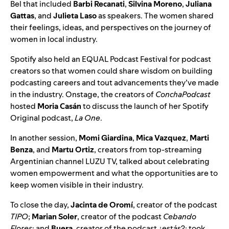
Bel that included
Barbi Recanati
,
Silvina Moreno
,
Juliana
Gattas
, and
Julieta Laso
as speakers. The women shared
their feelings, ideas, and perspectives on the journey of
women in local industry.
Spotify also held an EQUAL Podcast Festival for podcast
creators so that women could share wisdom on building
podcasting careers and tout advancements they’ve made
in the industry. Onstage, the creators of
ConchaPodcast
hosted
Moria Casán
to discuss the launch of her Spotify
Original podcast,
La One
.
In another session,
Momi Giardina
,
Mica Vazquez
,
Marti
Benza
, and
Martu Ortiz
, creators from top-streaming
Argentinian channel LUZU TV, talked about celebrating
women empowerment and what the opportunities are to
keep women visible in their industry.
To close the day,
Jacinta de Oromí
, creator of the podcast
TIPO
;
Marian Soler
, creator of the podcast
Cebando
Flores
; and
Buera
, creator of the podcast
¿estás?
; took