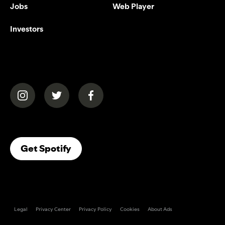
Jobs
Web Player
Investors
(opens in a new tab)
(opens in a new tab)
(opens in a new tab)
(opens In A New Tab)
Get Spotify
Legal
Privacy Center
Privacy Policy
Cookies
About Ads