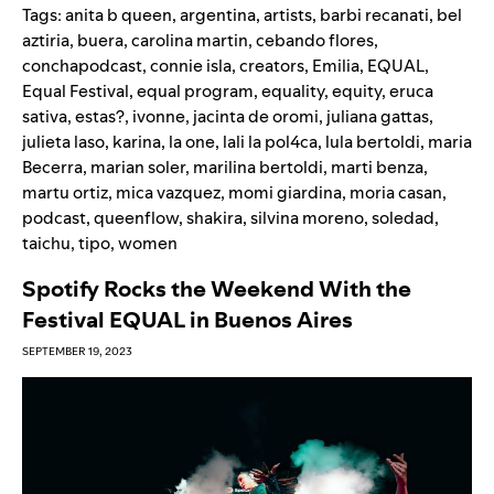
Tags:
anita b queen
,
argentina
,
artists
,
barbi recanati
,
bel
aztiria
,
buera
,
carolina martin
,
cebando flores
,
conchapodcast
,
connie isla
,
creators
,
Emilia
,
EQUAL
,
Equal Festival
,
equal program
,
equality
,
equity
,
eruca
sativa
,
estas?
,
ivonne
,
jacinta de oromi
,
juliana gattas
,
julieta laso
,
karina
,
la one
,
lali la pol4ca
,
lula bertoldi
,
maria
Becerra
,
marian soler
,
marilina bertoldi
,
marti benza
,
martu ortiz
,
mica vazquez
,
momi giardina
,
moria casan
,
podcast
,
queenflow
,
shakira
,
silvina moreno
,
soledad
,
taichu
,
tipo
,
women
Spotify Rocks the Weekend With the
Festival EQUAL in Buenos Aires
SEPTEMBER 19, 2023