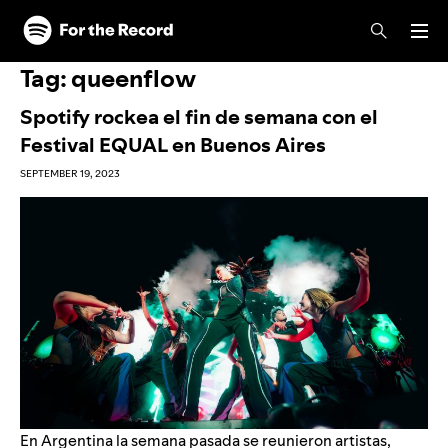
Skip to main content
Skip to footer
Tag:
queenflow
Spotify rockea el fin de semana con el
Festival EQUAL en Buenos Aires
SEPTEMBER 19, 2023
En Argentina la semana pasada se reunieron artistas,