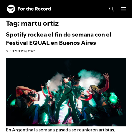
Skip to main content
Skip to footer
Tag:
martu ortiz
Spotify rockea el fin de semana con el
Festival EQUAL en Buenos Aires
SEPTEMBER 19, 2023
En Argentina la semana pasada se reunieron artistas,