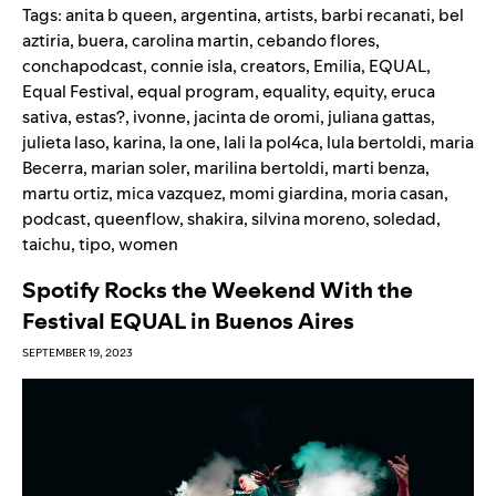
Tags:
anita b queen
,
argentina
,
artists
,
barbi recanati
,
bel
aztiria
,
buera
,
carolina martin
,
cebando flores
,
conchapodcast
,
connie isla
,
creators
,
Emilia
,
EQUAL
,
Equal Festival
,
equal program
,
equality
,
equity
,
eruca
sativa
,
estas?
,
ivonne
,
jacinta de oromi
,
juliana gattas
,
julieta laso
,
karina
,
la one
,
lali la pol4ca
,
lula bertoldi
,
maria
Becerra
,
marian soler
,
marilina bertoldi
,
marti benza
,
martu ortiz
,
mica vazquez
,
momi giardina
,
moria casan
,
podcast
,
queenflow
,
shakira
,
silvina moreno
,
soledad
,
taichu
,
tipo
,
women
Spotify Rocks the Weekend With the
Festival EQUAL in Buenos Aires
SEPTEMBER 19, 2023