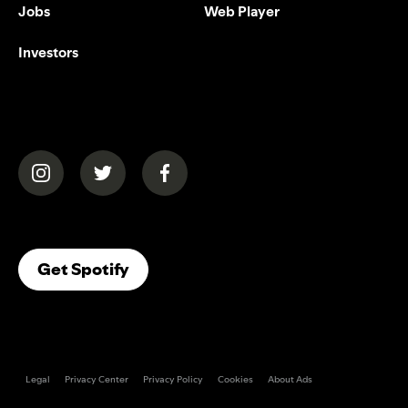
Jobs
Web Player
Investors
(opens in a new tab)
(opens in a new tab)
(opens in a new tab)
(opens In A New Tab)
Get Spotify
Legal
Privacy Center
Privacy Policy
Cookies
About Ads