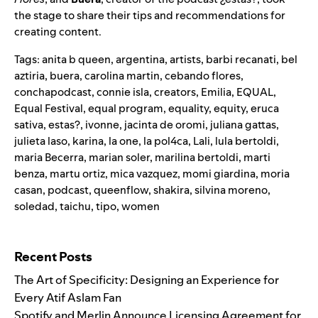
the stage to share their tips and recommendations for
creating content.
Tags:
anita b queen
,
argentina
,
artists
,
barbi recanati
,
bel
aztiria
,
buera
,
carolina martin
,
cebando flores
,
conchapodcast
,
connie isla
,
creators
,
Emilia
,
EQUAL
,
Equal Festival
,
equal program
,
equality
,
equity
,
eruca
sativa
,
estas?
,
ivonne
,
jacinta de oromi
,
juliana gattas
,
julieta laso
,
karina
,
la one
,
la pol4ca
,
Lali
,
lula bertoldi
,
maria Becerra
,
marian soler
,
marilina bertoldi
,
marti
benza
,
martu ortiz
,
mica vazquez
,
momi giardina
,
moria
casan
,
podcast
,
queenflow
,
shakira
,
silvina moreno
,
soledad
,
taichu
,
tipo
,
women
Search for:
Recent Posts
The Art of Specificity: Designing an Experience for
Every Atif Aslam Fan
Spotify and Merlin Announce Licensing Agreement for