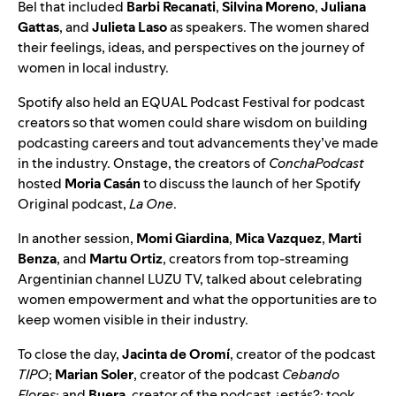
Bel that included
Barbi Recanati
,
Silvina Moreno
,
Juliana
Gattas
, and
Julieta Laso
as speakers. The women shared
their feelings, ideas, and perspectives on the journey of
women in local industry.
Spotify also held an EQUAL Podcast Festival for podcast
creators so that women could share wisdom on building
podcasting careers and tout advancements they’ve made
in the industry. Onstage, the creators of
ConchaPodcast
hosted
Moria Casán
to discuss the launch of her Spotify
Original podcast,
La One
.
In another session,
Momi Giardina
,
Mica Vazquez
,
Marti
Benza
, and
Martu Ortiz
, creators from top-streaming
Argentinian channel LUZU TV, talked about celebrating
women empowerment and what the opportunities are to
keep women visible in their industry.
To close the day,
Jacinta de Oromí
, creator of the podcast
TIPO
;
Marian Soler
, creator of the podcast
Cebando
Flores
; and
Buera
, creator of the podcast
¿estás?
; took