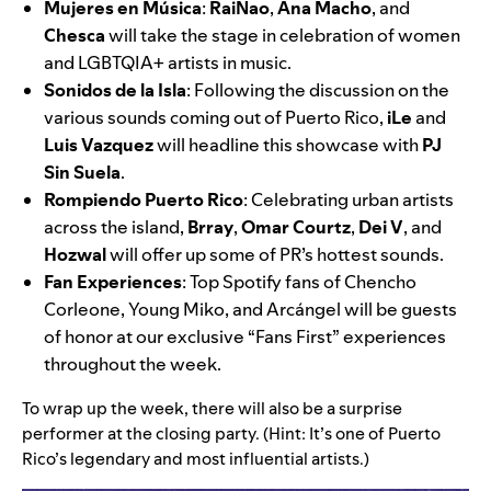
Mujeres en Música
:
RaiNao
,
Ana Macho
, and
Chesca
will take the stage in celebration of women
and LGBTQIA+ artists in music.
Sonidos de la Isla
:
Following the discussion on the
various sounds coming out of Puerto Rico,
iLe
and
Luis Vazquez
will headline this showcase with
PJ
Sin Suela
.
Rompiendo Puerto Rico
: Celebrating urban artists
across the island,
Brray
,
Omar Courtz
,
Dei V
, and
Hozwal
will offer up some of PR’s hottest sounds.
Fan Experiences
:
Top Spotify fans of
Chencho
Corleone
,
Young Miko
, and Arcángel will be guests
of honor at our exclusive “Fans First” experiences
throughout the week.
To wrap up the week, there will also be a surprise
performer at the closing party. (Hint: It’s one of Puerto
Rico’s legendary and most influential artists.)