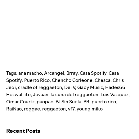
Tags:
ana macho
,
Arcangel
,
Brray
,
Casa Spotify
,
Casa
Spotify: Puerto Rico
,
Chencho Corleone
,
Chesca
,
Chris
Jedi
,
cradle of reggaeton
,
Dei V
,
Gaby Music
,
Hades66
,
Hozwal
,
iLe
,
Jovaan
,
la cuna del reggaeton
,
Luis Vazquez
,
Omar Courtz
,
paopao
,
PJ Sin Suela
,
PR
,
puerto rico
,
RaiNao
,
reggae
,
reggaeton
,
vf7
,
young miko
Search for:
Recent Posts