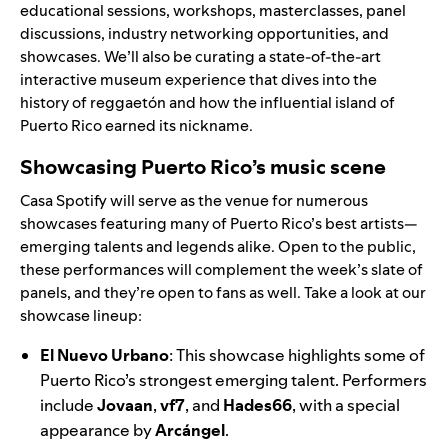
educational sessions, workshops, masterclasses, panel
discussions, industry networking opportunities, and
showcases. We’ll also be curating a state-of-the-art
interactive museum experience that dives into the
history of
reggaetón
and how the influential island of
Puerto Rico earned its nickname.
Showcasing Puerto Rico’s music scene
Casa Spotify will serve as the venue for numerous
showcases featuring many of Puerto Rico’s best artists—
emerging talents and legends alike. Open to the public,
these performances will complement the week’s slate of
panels, and they’re open to fans as well. Take a look at our
showcase lineup:
El Nuevo Urbano
: This showcase highlights some of
Puerto Rico’s strongest emerging talent. Performers
include
Jovaan
,
vf7
,
and
Hades66
,
with a special
appearance by
Arcángel
.