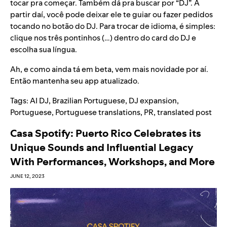
tocar pra começar. Também dá pra buscar por “DJ”. A
partir daí, você pode deixar ele te guiar ou fazer pedidos
tocando no botão do DJ. Para trocar de idioma, é simples:
clique nos três pontinhos (…) dentro do card do DJ e
escolha sua língua.
Ah, e como ainda tá em beta, vem mais novidade por aí.
Então mantenha seu
app atualizado
.
Tags:
AI DJ
,
Brazilian Portuguese
,
DJ expansion
,
Portuguese
,
Portuguese translations
,
PR
,
translated post
Casa Spotify: Puerto Rico Celebrates its
Unique Sounds and Influential Legacy
With Performances, Workshops, and More
JUNE 12, 2023