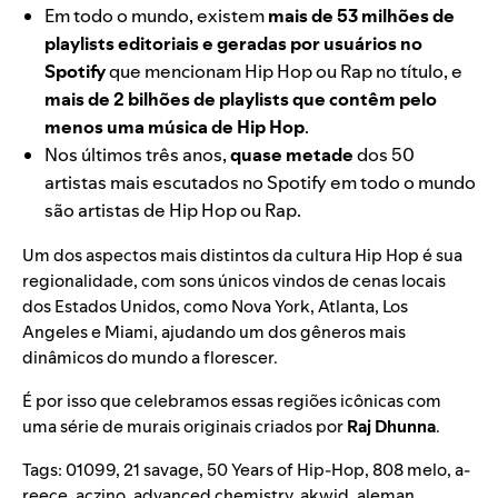
Em todo o mundo, existem
mais de 53 milhões de
playlists editoriais e geradas por usuários no
Spotify
que mencionam Hip Hop ou Rap no título, e
mais de 2 bilhões de playlists que contêm pelo
menos uma música de Hip Hop
.
Nos últimos três anos,
quase metade
dos 50
artistas mais escutados no Spotify em todo o mundo
são artistas de Hip Hop ou Rap.
Um dos aspectos mais distintos da cultura Hip Hop é sua
regionalidade, com sons únicos vindos de cenas locais
dos Estados Unidos, como Nova York, Atlanta, Los
Angeles e Miami, ajudando um dos gêneros mais
dinâmicos do mundo a florescer.
É por isso que celebramos essas regiões icônicas com
uma série de murais originais criados por
Raj Dhunna
.
Tags:
01099
,
21 savage
,
50 Years of Hip-Hop
,
808 melo
,
a-
reece
,
aczino
,
advanced chemistry
,
akwid
,
aleman
,