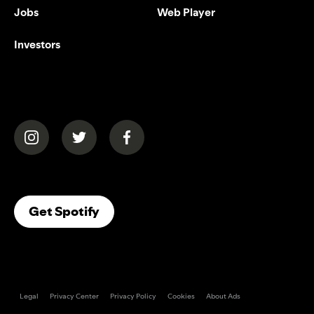
Jobs
Web Player
Investors
(opens in a new tab)
(opens in a new tab)
(opens in a new tab)
(opens In A New Tab)
Get Spotify
Legal
Privacy Center
Privacy Policy
Cookies
About Ads