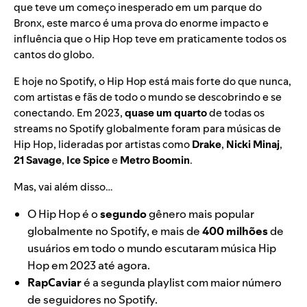
que teve um começo inesperado em um parque do
Bronx, este marco é uma prova do enorme impacto e
influência que o Hip Hop teve em praticamente todos os
cantos do globo.
E hoje no Spotify, o Hip Hop está mais forte do que nunca,
com artistas e fãs de todo o mundo se descobrindo e se
conectando. Em 2023,
quase um quarto
de todas os
streams no Spotify globalmente foram para músicas de
Hip Hop, lideradas por artistas como
Drake
,
Nicki Minaj
,
21 Savage
,
Ice Spice
e
Metro Boomin
.
Mas, vai além disso…
O Hip Hop é o
segundo
gênero mais popular
globalmente no Spotify, e mais de
400 milhões
de
usuários em todo o mundo escutaram música Hip
Hop em 2023 até agora.
RapCaviar
é a segunda playlist com maior número
de seguidores no Spotify.