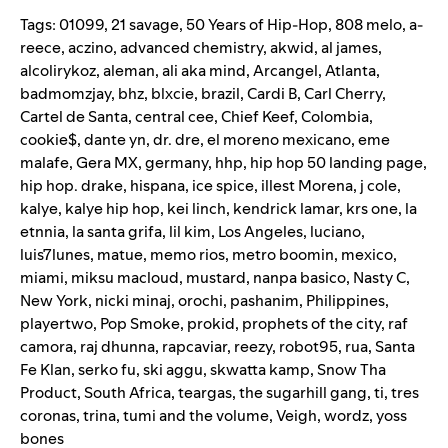
Tags:
01099
,
21 savage
,
50 Years of Hip-Hop
,
808 melo
,
a-
reece
,
aczino
,
advanced chemistry
,
akwid
,
al james
,
alcolirykoz
,
aleman
,
ali aka mind
,
Arcangel
,
Atlanta
,
badmomzjay
,
bhz
,
blxcie
,
brazil
,
Cardi B
,
Carl Cherry
,
Cartel de Santa
,
central cee
,
Chief Keef
,
Colombia
,
cookie$
,
dante yn
,
dr. dre
,
el moreno mexicano
,
eme
malafe
,
Gera MX
,
germany
,
hhp
,
hip hop 50 landing page
,
hip hop. drake
,
hispana
,
ice spice
,
illest Morena
,
j cole
,
kalye
,
kalye hip hop
,
kei linch
,
kendrick lamar
,
krs one
,
la
etnnia
,
la santa grifa
,
lil kim
,
Los Angeles
,
luciano
,
luis7lunes
,
matue
,
memo rios
,
metro boomin
,
mexico
,
miami
,
miksu macloud
,
mustard
,
nanpa basico
,
Nasty C
,
New York
,
nicki minaj
,
orochi
,
pashanim
,
Philippines
,
playertwo
,
Pop Smoke
,
prokid
,
prophets of the city
,
raf
camora
,
raj dhunna
,
rapcaviar
,
reezy
,
robot95
,
rua
,
Santa
Fe Klan
,
serko fu
,
ski aggu
,
skwatta kamp
,
Snow Tha
Product
,
South Africa
,
teargas
,
the sugarhill gang
,
ti
,
tres
coronas
,
trina
,
tumi and the volume
,
Veigh
,
wordz
,
yoss
bones