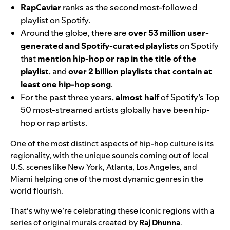
RapCaviar
ranks as the second most-followed
playlist on Spotify.
Around the globe, there are
over 53 million user-
generated and Spotify-curated playlists
on Spotify
that
mention hip-hop or rap in the title of the
playlist
, and
over 2 billion playlists that contain at
least one hip-hop song
.
For the past three years,
almost half
of Spotify’s Top
50 most-streamed artists globally have been hip-
hop or rap artists.
One of the most distinct aspects of hip-hop culture is its
regionality, with the unique sounds coming out of local
U.S. scenes like New York, Atlanta, Los Angeles, and
Miami helping one of the most dynamic genres in the
world flourish.
That’s why we’re celebrating these iconic regions with a
series of original murals created by
Raj Dhunna
.