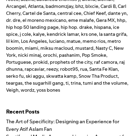
Arcangel
,
Atlanta
,
badmomzjay
,
bhz
,
blxcie
,
Cardi B
,
Carl
Cherry
,
Cartel de Santa
,
central cee
,
Chief Keef
,
dante yn
,
dr. dre
,
el moreno mexicano
,
eme malafe
,
Gera MX
,
hhp
,
hip hop 50 landing page
,
hip hop. drake
,
hispana
,
ice
spice
,
j cole
,
kalye
,
kendrick lamar
,
krs one
,
la santa grifa
,
lil kim
,
Los Angeles
,
luciano
,
matue
,
memo rios
,
metro
boomin
,
miami
,
miksu macloud
,
mustard
,
Nasty C
,
New
York
,
nicki minaj
,
orochi
,
pashanim
,
Pop Smoke
,
Portuguese
,
prokid
,
prophets of the city
,
raf camora
,
raj
dhunna
,
rapcaviar
,
reezy
,
robot95
,
rua
,
Santa Fe Klan
,
serko fu
,
ski aggu
,
skwatta kamp
,
Snow Tha Product
,
teargas
,
the sugarhill gang
,
ti
,
trina
,
tumi and the volume
,
Veigh
,
wordz
,
yoss bones
Search for:
Recent Posts
The Art of Specificity: Designing an Experience for
Every Atif Aslam Fan