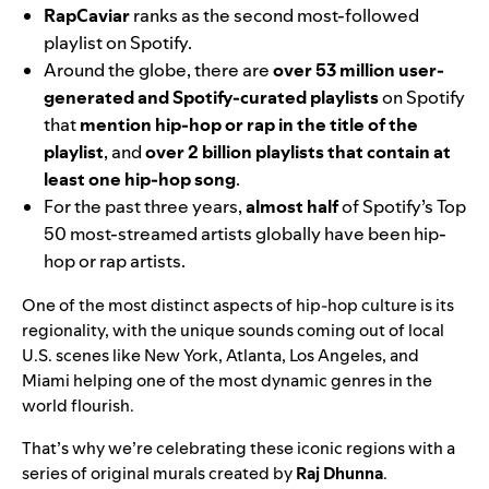
RapCaviar
ranks as the second most-followed
playlist on Spotify.
Around the globe, there are
over 53 million user-
generated and Spotify-curated playlists
on Spotify
that
mention hip-hop or rap in the title of the
playlist
, and
over 2 billion playlists that contain at
least one hip-hop song
.
For the past three years,
almost half
of Spotify’s Top
50 most-streamed artists globally have been hip-
hop or rap artists.
One of the most distinct aspects of hip-hop culture is its
regionality, with the unique sounds coming out of local
U.S. scenes like New York, Atlanta, Los Angeles, and
Miami helping one of the most dynamic genres in the
world flourish.
That’s why we’re celebrating these iconic regions with a
series of original murals created by
Raj Dhunna
.