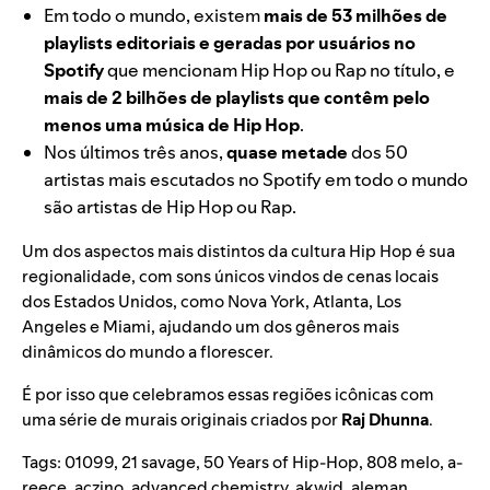
Em todo o mundo, existem
mais de 53 milhões de
playlists editoriais e geradas por usuários no
Spotify
que mencionam Hip Hop ou Rap no título, e
mais de 2 bilhões de playlists que contêm pelo
menos uma música de Hip Hop
.
Nos últimos três anos,
quase metade
dos 50
artistas mais escutados no Spotify em todo o mundo
são artistas de Hip Hop ou Rap.
Um dos aspectos mais distintos da cultura Hip Hop é sua
regionalidade, com sons únicos vindos de cenas locais
dos Estados Unidos, como Nova York, Atlanta, Los
Angeles e Miami, ajudando um dos gêneros mais
dinâmicos do mundo a florescer.
É por isso que celebramos essas regiões icônicas com
uma série de murais originais criados por
Raj Dhunna
.
Tags:
01099
,
21 savage
,
50 Years of Hip-Hop
,
808 melo
,
a-
reece
,
aczino
,
advanced chemistry
,
akwid
,
aleman
,