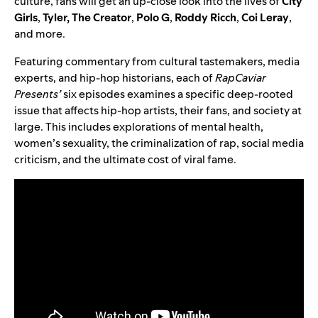
culture, fans will get an up-close look into the lives of
City
Girls
,
Tyler, The Creator
,
Polo G
,
Roddy Ricch
,
Coi Leray
,
and more.
Featuring commentary from cultural tastemakers, media
experts, and hip-hop historians, each of
RapCaviar
Presents’
six episodes examines a specific deep-rooted
issue that affects hip-hop artists, their fans, and society at
large. This includes explorations of mental health,
women’s sexuality, the criminalization of rap, social media
criticism, and the ultimate cost of viral fame.