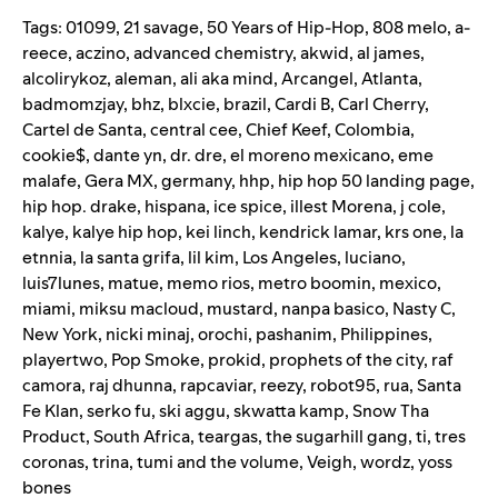
Tags:
01099
,
21 savage
,
50 Years of Hip-Hop
,
808 melo
,
a-
reece
,
aczino
,
advanced chemistry
,
akwid
,
al james
,
alcolirykoz
,
aleman
,
ali aka mind
,
Arcangel
,
Atlanta
,
badmomzjay
,
bhz
,
blxcie
,
brazil
,
Cardi B
,
Carl Cherry
,
Cartel de Santa
,
central cee
,
Chief Keef
,
Colombia
,
cookie$
,
dante yn
,
dr. dre
,
el moreno mexicano
,
eme
malafe
,
Gera MX
,
germany
,
hhp
,
hip hop 50 landing page
,
hip hop. drake
,
hispana
,
ice spice
,
illest Morena
,
j cole
,
kalye
,
kalye hip hop
,
kei linch
,
kendrick lamar
,
krs one
,
la
etnnia
,
la santa grifa
,
lil kim
,
Los Angeles
,
luciano
,
luis7lunes
,
matue
,
memo rios
,
metro boomin
,
mexico
,
miami
,
miksu macloud
,
mustard
,
nanpa basico
,
Nasty C
,
New York
,
nicki minaj
,
orochi
,
pashanim
,
Philippines
,
playertwo
,
Pop Smoke
,
prokid
,
prophets of the city
,
raf
camora
,
raj dhunna
,
rapcaviar
,
reezy
,
robot95
,
rua
,
Santa
Fe Klan
,
serko fu
,
ski aggu
,
skwatta kamp
,
Snow Tha
Product
,
South Africa
,
teargas
,
the sugarhill gang
,
ti
,
tres
coronas
,
trina
,
tumi and the volume
,
Veigh
,
wordz
,
yoss
bones