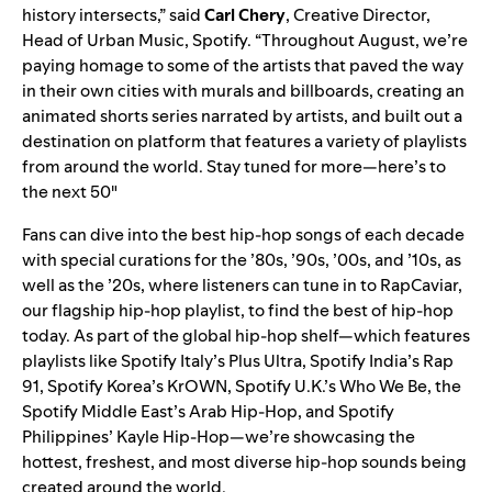
history intersects,” said
Carl Chery
, Creative Director,
Head of Urban Music, Spotify. “Throughout August, we’re
paying homage to some of the artists that paved the way
in their own cities with murals and billboards, creating an
animated shorts series narrated by artists, and built out a
destination on platform that features a variety of playlists
from around the world. Stay tuned for more—here’s to
the next 50″
Fans can dive into the best hip-hop songs of each decade
with special curations for the ’
80s
, ’
90s
, ’
00s
, and ’
10s
, as
well as the ’
20s
, where listeners can tune in to
RapCaviar
,
our flagship hip-hop playlist, to find the best of hip-hop
today. As part of the global hip-hop shelf—which features
playlists like Spotify Italy’s
Plus Ultra
, Spotify India’s
Rap
91
, Spotify Korea’s
KrOWN
, Spotify U.K.’s
Who We Be
, the
Spotify Middle East’s
Arab Hip-Hop
, and Spotify
Philippines’
Kayle Hip-Hop
—we’re showcasing the
hottest, freshest, and most diverse hip-hop sounds being
created around the world.