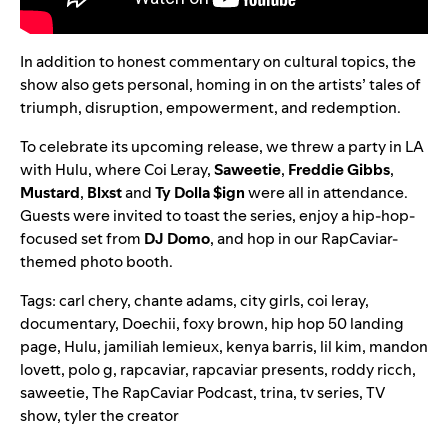
In addition to honest commentary on cultural topics, the
show also gets personal, homing in on the artists’ tales of
triumph, disruption, empowerment, and redemption.
To celebrate its upcoming release, we threw a party in LA
with Hulu, where Coi Leray,
Saweetie
,
Freddie Gibbs
,
Mustard
,
Blxst
and
Ty Dolla $ign
were all in attendance.
Guests were invited to toast the series, enjoy a hip-hop-
focused set from
DJ Domo
, and hop in our RapCaviar-
themed photo booth
.
Tags:
carl chery
,
chante adams
,
city girls
,
coi leray
,
documentary
,
Doechii
,
foxy brown
,
hip hop 50 landing
page
,
Hulu
,
jamiliah lemieux
,
kenya barris
,
lil kim
,
mandon
lovett
,
polo g
,
rapcaviar
,
rapcaviar presents
,
roddy ricch
,
saweetie
,
The RapCaviar Podcast
,
trina
,
tv series
,
TV
show
,
tyler the creator