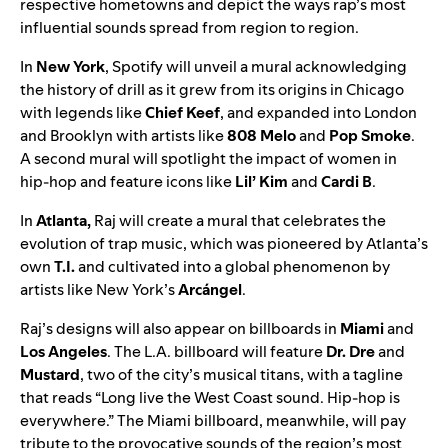
respective hometowns and depict the ways rap’s most
influential sounds spread from region to region.
In
New York
, Spotify will unveil a mural acknowledging
the history of drill as it grew from its origins in Chicago
with legends like
Chief Keef
, and expanded into London
and Brooklyn with artists like
808 Melo
and
Pop Smoke
.
A second mural will spotlight the impact of women in
hip-hop and feature icons like
Lil’ Kim
and
Cardi B
.
In
Atlanta,
Raj will create a mural that celebrates the
evolution of trap music, which was pioneered by Atlanta’s
own
T.I.
and cultivated into a global phenomenon by
artists like
New York’s
Arcángel
.
Raj’s designs will also appear on billboards in
Miami
and
Los Angeles
. The L.A. billboard will feature
Dr. Dre
and
Mustard
, two of the city’s musical titans, with a tagline
that reads “Long live the West Coast sound. Hip-hop is
everywhere.” The Miami billboard, meanwhile, will pay
tribute to the provocative sounds of the region’s most