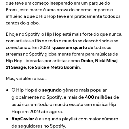
que teve um começo inesperado em um parque do
Bronx, este marco é uma prova do enorme impacto e
influência que o Hip Hop teve em praticamente todos os
cantos do globo.
E hoje no Spotify, o Hip Hop está mais forte do que nunca,
com artistas e fãs de todo o mundo se descobrindo e se
conectando. Em 2023,
quase um quarto
de todas os
streams no Spotify globalmente foram para músicas de
Hip Hop, lideradas por artistas como
Drake
,
Nicki Minaj
,
21 Savage
,
Ice Spice
e
Metro Boomin
.
Mas, vai além disso…
O Hip Hop é o
segundo
gênero mais popular
globalmente no Spotify, e mais de
400 milhões
de
usuários em todo o mundo escutaram música Hip
Hop em 2023 até agora.
RapCaviar
é a segunda playlist com maior número
de seguidores no Spotify.