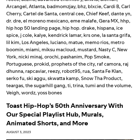
Arcangel
,
Atlanta
,
badmomzjay
,
bhz
,
blxcie
,
Cardi B
,
Carl
Cherry
,
Cartel de Santa
,
central cee
,
Chief Keef
,
dante yn
,
dr. dre
,
el moreno mexicano
,
eme malafe
,
Gera MX
,
hhp
,
hip hop 50 landing page
,
hip hop. drake
,
hispana
,
ice
spice
,
j cole
,
kalye
,
kendrick lamar
,
krs one
,
la santa grifa
,
lil kim
,
Los Angeles
,
luciano
,
matue
,
memo rios
,
metro
boomin
,
miami
,
miksu macloud
,
mustard
,
Nasty C
,
New
York
,
nicki minaj
,
orochi
,
pashanim
,
Pop Smoke
,
Portuguese
,
prokid
,
prophets of the city
,
raf camora
,
raj
dhunna
,
rapcaviar
,
reezy
,
robot95
,
rua
,
Santa Fe Klan
,
serko fu
,
ski aggu
,
skwatta kamp
,
Snow Tha Product
,
teargas
,
the sugarhill gang
,
ti
,
trina
,
tumi and the volume
,
Veigh
,
wordz
,
yoss bones
Toast Hip-Hop’s 50th Anniversary With
Our Special Playlist Hub, Murals,
Animated Shorts, and More
AUGUST 3, 2023