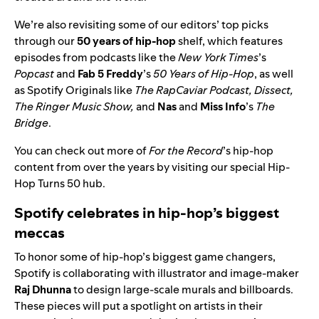
We’re also revisiting some of our editors’ top picks
through our
50 years of hip-hop
shelf, which features
episodes from podcasts like the
New York Times
’s
Popcast
and
Fab 5 Freddy
’s
50 Years of Hip-Hop
, as well
as Spotify Originals like
The RapCaviar Podcast
,
Dissect
,
The Ringer Music Show
,
and
Nas
and
Miss Info
’s
The
Bridge
.
You can check out more of
For the Record
’s hip-hop
content from over the years by visiting our special
Hip-
Hop Turns 50
hub.
Spotify celebrates in hip-hop’s biggest
meccas
To honor some of hip-hop’s biggest game changers,
Spotify is collaborating with illustrator and image-maker
Raj Dhunna
to design large-scale murals and billboards.
These pieces will put a spotlight on artists in their