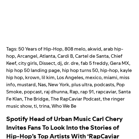
Tags:
50 Years of Hip-Hop
,
808 melo
,
akwid
,
arab hip-
hop
,
Arcangel
,
Atlanta
,
Cardi B
,
Cartel de Santa
,
Chief
Keef
,
city girls
,
Dissect
,
dj
,
dr. dre
,
fab 5 freddy
,
Gera MX
,
hip hop 50 landing page
,
hip hop turns 50
,
hip-hop
,
kayle
hip hop
,
krown
,
lil kim
,
Los Angeles
,
mexico
,
miami
,
miss
info
,
mustard
,
Nas
,
New York
,
plus ultra
,
podcasts
,
Pop
Smoke
,
popcast
,
raj dhunna
,
Rap
,
rap 91
,
rapcaviar
,
Santa
Fe Klan
,
The Bridge
,
The RapCaviar Podcast
,
the ringer
music show
,
ti
,
trina
,
Who We Be
Spotify Head of Urban Music Carl Chery
Invites Fans To Look Into the Stories of
Hip-Hop’s Top Artists With ‘RapCaviar