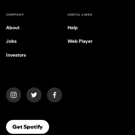
COMPANY
USEFUL LINKS
About
Help
Jobs
Web Player
Investors
(opens in a new tab)
(opens in a new tab)
(opens in a new tab)
(opens In A New Tab)
Get Spotify