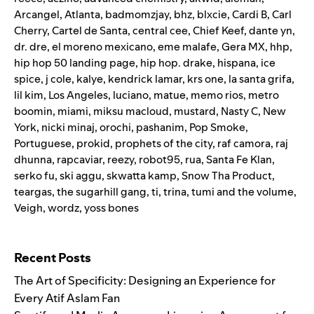
Arcangel
,
Atlanta
,
badmomzjay
,
bhz
,
blxcie
,
Cardi B
,
Carl
Cherry
,
Cartel de Santa
,
central cee
,
Chief Keef
,
dante yn
,
dr. dre
,
el moreno mexicano
,
eme malafe
,
Gera MX
,
hhp
,
hip hop 50 landing page
,
hip hop. drake
,
hispana
,
ice
spice
,
j cole
,
kalye
,
kendrick lamar
,
krs one
,
la santa grifa
,
lil kim
,
Los Angeles
,
luciano
,
matue
,
memo rios
,
metro
boomin
,
miami
,
miksu macloud
,
mustard
,
Nasty C
,
New
York
,
nicki minaj
,
orochi
,
pashanim
,
Pop Smoke
,
Portuguese
,
prokid
,
prophets of the city
,
raf camora
,
raj
dhunna
,
rapcaviar
,
reezy
,
robot95
,
rua
,
Santa Fe Klan
,
serko fu
,
ski aggu
,
skwatta kamp
,
Snow Tha Product
,
teargas
,
the sugarhill gang
,
ti
,
trina
,
tumi and the volume
,
Veigh
,
wordz
,
yoss bones
Search for:
Recent Posts
The Art of Specificity: Designing an Experience for
Every Atif Aslam Fan