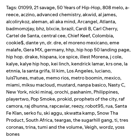
Tags:
01099
,
21 savage
,
50 Years of Hip-Hop
,
808 melo
,
a-
reece
,
aczino
,
advanced chemistry
,
akwid
,
al james
,
alcolirykoz
,
aleman
,
ali aka mind
,
Arcangel
,
Atlanta
,
badmomzjay
,
bhz
,
blxcie
,
brazil
,
Cardi B
,
Carl Cherry
,
Cartel de Santa
,
central cee
,
Chief Keef
,
Colombia
,
cookie$
,
dante yn
,
dr. dre
,
el moreno mexicano
,
eme
malafe
,
Gera MX
,
germany
,
hhp
,
hip hop 50 landing page
,
hip hop. drake
,
hispana
,
ice spice
,
illest Morena
,
j cole
,
kalye
,
kalye hip hop
,
kei linch
,
kendrick lamar
,
krs one
,
la
etnnia
,
la santa grifa
,
lil kim
,
Los Angeles
,
luciano
,
luis7lunes
,
matue
,
memo rios
,
metro boomin
,
mexico
,
miami
,
miksu macloud
,
mustard
,
nanpa basico
,
Nasty C
,
New York
,
nicki minaj
,
orochi
,
pashanim
,
Philippines
,
playertwo
,
Pop Smoke
,
prokid
,
prophets of the city
,
raf
camora
,
raj dhunna
,
rapcaviar
,
reezy
,
robot95
,
rua
,
Santa
Fe Klan
,
serko fu
,
ski aggu
,
skwatta kamp
,
Snow Tha
Product
,
South Africa
,
teargas
,
the sugarhill gang
,
ti
,
tres
coronas
,
trina
,
tumi and the volume
,
Veigh
,
wordz
,
yoss
bones