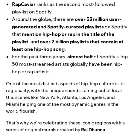
RapCaviar
ranks as the second most-followed
playlist on Spotify.
Around the globe, there are
over 53 million user-
generated and Spotify-curated playlists
on Spotify
that
mention hip-hop or rap in the title of the
playlist
, and
over 2 billion playlists that contain at
least one hip-hop song
.
For the past three years,
almost half
of Spotify’s Top
50 most-streamed artists globally have been hip-
hop or rap artists.
One of the most distinct aspects of hip-hop culture is its
regionality, with the unique sounds coming out of local
U.S. scenes like New York, Atlanta, Los Angeles, and
Miami helping one of the most dynamic genres in the
world flourish.
That’s why we’re celebrating these iconic regions with a
series of original murals created by
Raj Dhunna
.