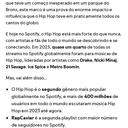
que teve um começo inesperado em um parque do
Bronx, este marco é uma prova do enorme impacto e
influência que o Hip Hop teve em praticamente todos os
cantos do globo.
E hoje no Spotify, o Hip Hop está mais forte do que nunca,
com artistas e fãs de todo o mundo se descobrindo e se
conectando. Em 2023,
quase um quarto
de todas os
streams no Spotify globalmente foram para músicas de
Hip Hop, lideradas por artistas como
Drake
,
Nicki Minaj
,
21 Savage
,
Ice Spice
e
Metro Boomin
.
Mas, vai além disso…
O Hip Hop é o
segundo
gênero mais popular
globalmente no Spotify, e mais de
400 milhões
de
usuários em todo o mundo escutaram música Hip
Hop em 2023 até agora.
RapCaviar
é a segunda playlist com maior número
de seguidores no Spotify.