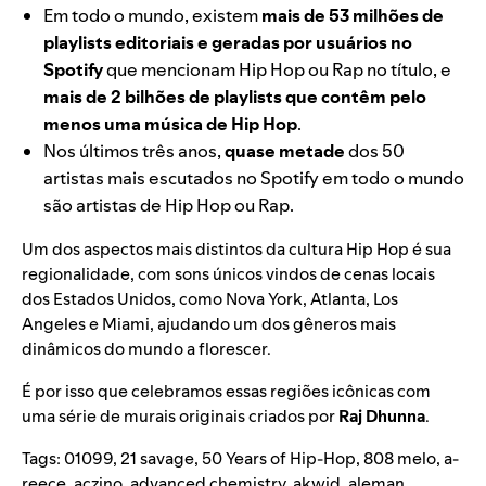
Em todo o mundo, existem
mais de 53 milhões de
playlists editoriais e geradas por usuários no
Spotify
que mencionam Hip Hop ou Rap no título, e
mais de 2 bilhões de playlists que contêm pelo
menos uma música de Hip Hop
.
Nos últimos três anos,
quase metade
dos 50
artistas mais escutados no Spotify em todo o mundo
são artistas de Hip Hop ou Rap.
Um dos aspectos mais distintos da cultura Hip Hop é sua
regionalidade, com sons únicos vindos de cenas locais
dos Estados Unidos, como Nova York, Atlanta, Los
Angeles e Miami, ajudando um dos gêneros mais
dinâmicos do mundo a florescer.
É por isso que celebramos essas regiões icônicas com
uma série de murais originais criados por
Raj Dhunna
.
Tags:
01099
,
21 savage
,
50 Years of Hip-Hop
,
808 melo
,
a-
reece
,
aczino
,
advanced chemistry
,
akwid
,
aleman
,