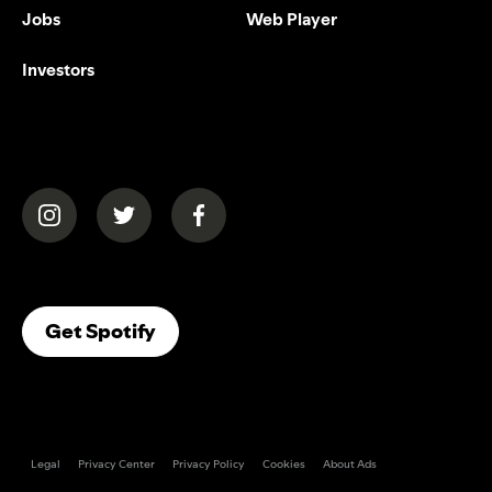
Jobs
Web Player
Investors
(opens in a new tab)
(opens in a new tab)
(opens in a new tab)
(opens In A New Tab)
Get Spotify
Legal
Privacy Center
Privacy Policy
Cookies
About Ads