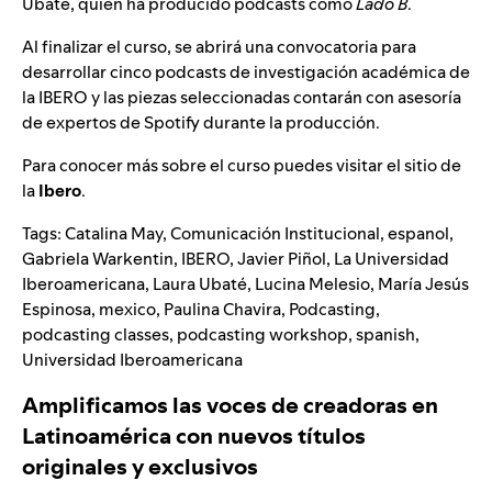
Ubaté, quien ha producido podcasts como
Lado B
.
Al finalizar el curso, se abrirá una convocatoria para
desarrollar cinco podcasts de investigación académica de
la IBERO y las piezas seleccionadas contarán con asesoría
de expertos de Spotify durante la producción.
Para conocer más sobre el curso puedes visitar el sitio de
la
Ibero
.
Tags:
Catalina May
,
Comunicación Institucional
,
espanol
,
Gabriela Warkentin
,
IBERO
,
Javier Piñol
,
La Universidad
Iberoamericana
,
Laura Ubaté
,
Lucina Melesio
,
María Jesús
Espinosa
,
mexico
,
Paulina Chavira
,
Podcasting
,
podcasting classes
,
podcasting workshop
,
spanish
,
Universidad Iberoamericana
Amplificamos las voces de creadoras en
Latinoamérica con nuevos títulos
originales y exclusivos