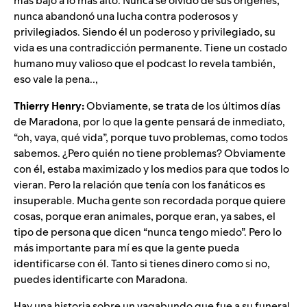
más bajo a lo más alto. Nunca se olvidó de sus orígenes,
nunca abandonó una lucha contra poderosos y
privilegiados. Siendo él un poderoso y privilegiado, su
vida es una contradicción permanente. Tiene un costado
humano muy valioso que el podcast lo revela también,
eso vale la pena..,
Thierry Henry:
Obviamente, se trata de los últimos días
de Maradona, por lo que la gente pensará de inmediato,
“oh, vaya, qué vida”, porque tuvo problemas, como todos
sabemos. ¿Pero quién no tiene problemas? Obviamente
con él, estaba maximizado y los medios para que todos lo
vieran. Pero la relación que tenía con los fanáticos es
insuperable. Mucha gente son recordada porque quiere
cosas, porque eran animales, porque eran, ya sabes, el
tipo de persona que dicen “nunca tengo miedo”. Pero lo
más importante para mí es que la gente pueda
identificarse con él. Tanto si tienes dinero como si no,
puedes identificarte con Maradona.
Hay una historia sobre un vagabundo que fue a su funeral.