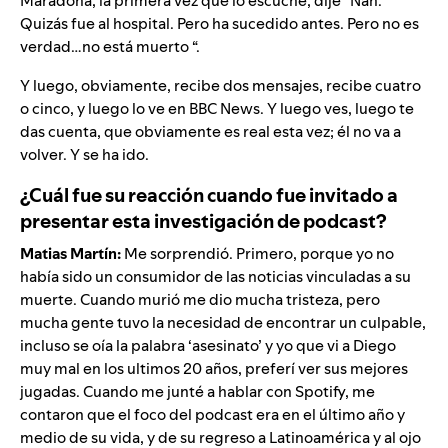
Maradona, la primera vez que lo escuché, dije “Nah.
Quizás fue al hospital. Pero ha sucedido antes. Pero no es
verdad…no está muerto “.
Y luego, obviamente, recibe dos mensajes, recibe cuatro
o cinco, y luego lo ve en BBC News. Y luego ves, luego te
das cuenta, que obviamente es real esta vez; él no va a
volver. Y se ha ido.
¿Cuál fue su reacción cuando fue invitado a
presentar esta investigación de podcast?
Matias Martín:
Me sorprendió. Primero, porque yo no
había sido un consumidor de las noticias vinculadas a su
muerte. Cuando murió me dio mucha tristeza, pero
mucha gente tuvo la necesidad de encontrar un culpable,
incluso se oía la palabra ‘asesinato’ y yo que vi a Diego
muy mal en los ultimos 20 años, preferí ver sus mejores
jugadas. Cuando me junté a hablar con Spotify, me
contaron que el foco del podcast era en el último año y
medio de su vida, y de su regreso a Latinoamérica y al ojo