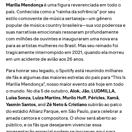
Marília Mendonça
é uma figura reverenciada em todo o
país. Conhecida como a “rainha da sofrência” por seu
estilo comovente de música sertaneja—um gênero
popular de música country brasileira—sua voz poderosa e
suas narrativas emocionais ressoaram profundamente
com milhões de ouvintes e inauguraram uma nova era
para as artistas mulheres no Brasil. Mas seu reinado foi
tragicamente interrompido em 2021, quando ela morreu
em um acidente de avião aos 26 anos.
Para honrar seu legado, o Spotify está reunindo milhares
de fãs e algumas das maiores estrelas do país para “This Is
Marília Mendonça”, nosso maior evento até hoje em todo
o mundo. No dia 5 de outubro,
Alok
,
Jão
,
LUDMILLA
,
Luísa Sonza
,
Luiza Martins
,
Murilo Huff
,
Péricles
,
Xamã
,
Yasmin Santos
, and
Zé Neto & Cristiano
subirão ao palco
do estádio Allianz Parque, em São Paulo, para celebrar a
amada cantora e compositora. O show será aberto ao
público, e os fãs que desejarem vivenciar essa
apresentação especial podem se inscrever
aqui
para