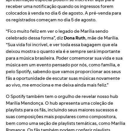
receber uma notificação quando os ingressos forem
colocados à venda no dia 6 de agosto. A pré-venda para
os registrados começam no dia 5 de agosto.
“Fico muito feliz em ver o legado de Marília sendo
celebrado dessa forma”, diz
Dona Ruth
, mãe de Marília.
“Sua vida foi incrível, e ver toda essa bagagem que ela
deixou mostra o quanto ela é e sempre será importante
para a música brasileira. Poder comemorar sua vida e sua
música em um evento pensado por nós, como família, e
pelo Spotify, sabendo que vamos proporcionar aos seus
fãs a oportunidade de escutar suas músicas novamente
ao vivo, me emociona e me deixa ainda mais feliz.”
O Spotify também tem o orgulho de revelar nosso
hub
Marília Mendonça
. O hub apresenta uma coleção de
playlists para os fãs, incluindo
seus
maiores sucessos
e
suas
composições mais populares como compositora
,
bem como uma seção de playlists temáticas, como
Marília
Romance
. Os fãs também podem conferir playlists